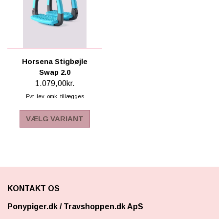
SCHLEICH® HEST & TILBEHØR
SKOLE, KREA & TILBEHØR
TASKER & PUNGE
Horsena Stigbøjle
Swap 2.0
SJOVE HESTE TING
1.079,00kr.
BABY
Evt. lev. omk. tillægges
VÆLG VARIANT
KONTAKT OS
Ponypiger.dk
/
Travshoppen.dk ApS