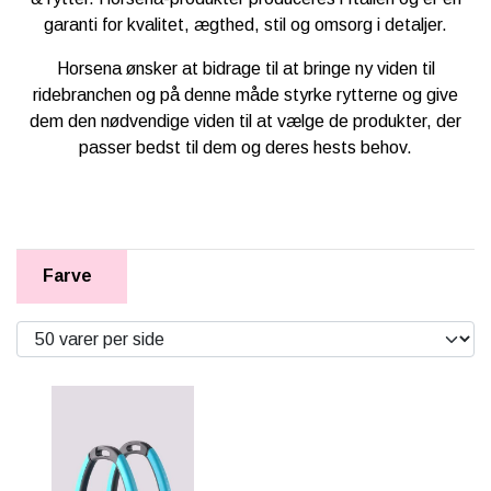
KÆPHESTE & TILBEHØR
garanti for kvalitet, ægthed, stil og omsorg i detaljer.
RYTTER
FODER & TILBEHØR
LEMIEUX MINI TOY PONY & TILBEHØR
Horsena ønsker at bidrage til at bringe ny viden til
PONY
SPRING & FORHINDRINGER
ridebranchen og på denne måde styrke rytterne og give
HKM CUDDLE PONY
dem den nødvendige viden til at vælge de produkter, der
BRANDS
STALD & TILBEHØR
passer bedst til dem og deres hests behov.
HESTEBAMSER
NEDSAT
RYTTER
LEGETØJS HESTE
LEMIEUX X DISNEY HOBBY HORSE
TRÆHESTE & TILBEHØR
Farve
🎅🏻 JULEUDSTYR TIL KÆPHEST
LEMIEUX TOY PUPPIES
PAKKER & SÆT
BY ASTRUP BAMSE UNIVERS
TØJ & ACCESSORIES
VÆRELSE & SPISETID
HÅR, SMYKKER & TILBEHØR