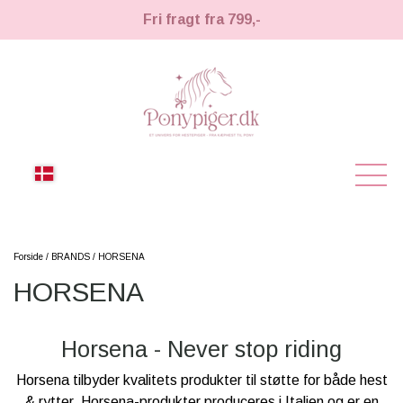
Fri fragt fra 799,-
NYHEDER
Forside
BRANDS
HORSENA
HORSENA
KÆPHESTE
KÆPHESTE
LEMIEUX TOY PONY
Horsena - Never stop riding
STRIGLER & TILBEHØR
Horsena tilbyder kvalitets produkter til støtte for både hest
TIL HESTEPIGER
& rytter. Horsena-produkter produceres i Italien og er en
UDSTYR & TILBEHØR