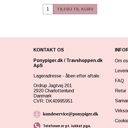
TILFØJ TIL KURV
KONTAKT OS
INFO
Ponypiger.dk
/
Travshoppen.dk
Om os
ApS
Leveri
Lageradresse - åben efter aftale:
FAQ
Ordrup Jagtvej 201
2920 Charlottenlund
Retur
Danmark
Samar
CVR: DK40995951
Virks
kundeservice@ponypiger.dk
Cookie
Telefonen er pt. lukket pga.