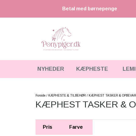
Betal med børnepenge
NYHEDER
KÆPHESTE
LEM
KÆPHESTE
KÆPHESTE & TILBEHØR
STRIGLER & TILBEHØR
LEMIEUX MINI TOY PONY & TILBEHØR
Forside
KÆPHESTE & TILBEHØR
KÆPHEST TASKER & OPBEVA
KÆPHEST TASKER & 
UDSTYR & TILBEHØR
HKM CUDDLE PONY
FODER & TILBEHØR
HESTEBAMSER
Pris
Farve
SPRING & FORHINDRINGER
LEGETØJS HESTE