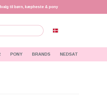
dvalg til børn, kæpheste & pony
R
PONY
BRANDS
NEDSAT