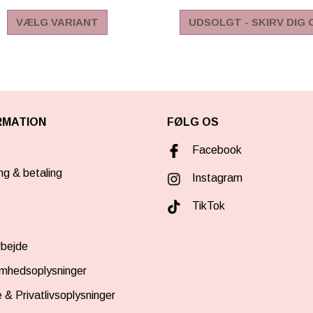
VÆLG VARIANT
UDSOLGT - SKIRV DIG 
RMATION
FØLG OS
Facebook
ng & betaling
Instagram
TikTok
bejde
omhedsoplysninger
 & Privatlivsoplysninger