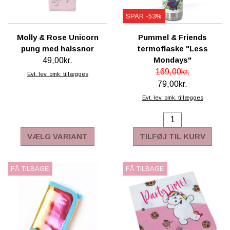
SPAR -53%
Molly & Rose Unicorn
Pummel & Friends
pung med halssnor
termoflaske "Less
Mondays"
49,00kr.
169,00kr.
Evt. lev. omk. tillægges
79,00kr.
Evt. lev. omk. tillægges
VÆLG VARIANT
TILFØJ TIL KURV
FÅ TILBAGE
FÅ TILBAGE