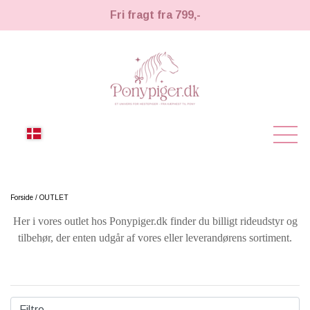
Fri fragt fra 799,-
NYHEDER
Forside
OUTLET
Her i vores outlet hos Ponypiger.dk finder du billigt rideudstyr og
KÆPHESTE
tilbehør, der enten udgår af vores eller leverandørens sortiment.
KÆPHESTE
LEMIEUX TOY PONY
STRIGLER & TILBEHØR
TIL HESTEPIGER
Filtre
UDSTYR & TILBEHØR