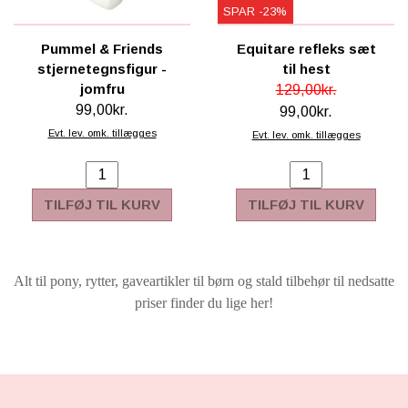
SPAR -23%
Pummel & Friends
Equitare refleks sæt
stjernetegnsfigur -
til hest
jomfru
129,00kr.
99,00kr.
99,00kr.
Evt. lev. omk. tillægges
Evt. lev. omk. tillægges
TILFØJ TIL KURV
TILFØJ TIL KURV
Alt til pony, rytter, gaveartikler til børn og stald tilbehør til nedsatte
priser finder du lige her!