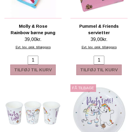
Molly & Rose
Pummel & Friends
Rainbow børne pung
servietter
39,00kr.
39,00kr.
Evt. lev. omk. tillægges
Evt. lev. omk. tillægges
TILFØJ TIL KURV
TILFØJ TIL KURV
FÅ TILBAGE