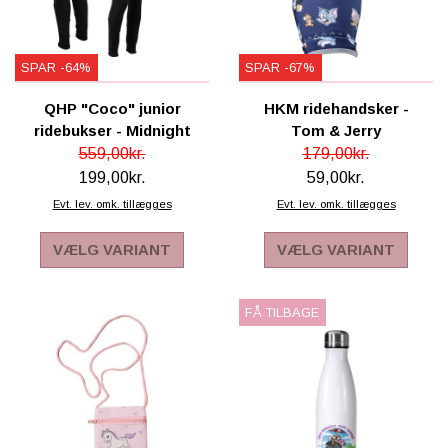
SCHLEICH® HEST & TILBEHØR
SKOLE, KREA & TILBEHØR
SPAR -64%
SPAR -67%
TASKER & PUNGE
QHP "Coco" junior
HKM ridehandsker -
ridebukser - Midnight
Tom & Jerry
SJOVE HESTE TING
559,00kr.
179,00kr.
199,00kr.
59,00kr.
BABY
Evt. lev. omk. tillægges
Evt. lev. omk. tillægges
VÆLG VARIANT
VÆLG VARIANT
FÅ TILBAGE