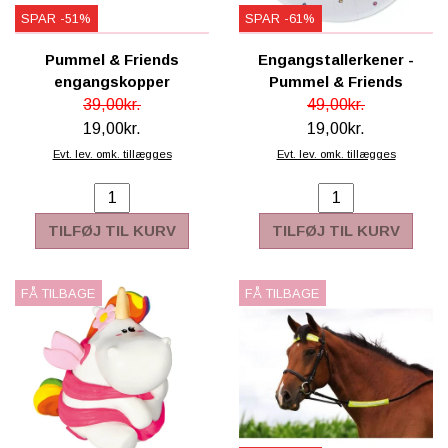
SPAR -51%
SPAR -61%
Pummel & Friends
Engangstallerkener -
engangskopper
Pummel & Friends
39,00kr.
49,00kr.
19,00kr.
19,00kr.
Evt. lev. omk. tillægges
Evt. lev. omk. tillægges
TILFØJ TIL KURV
TILFØJ TIL KURV
FÅ TILBAGE
FÅ TILBAGE