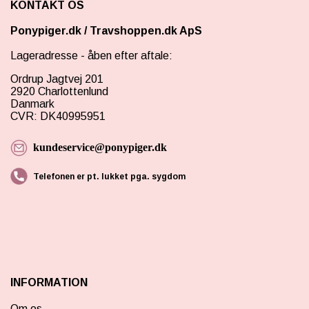
KONTAKT OS
Ponypiger.dk
/
Travshoppen.dk ApS
Lageradresse - åben efter aftale:
Ordrup Jagtvej 201
2920 Charlottenlund
Danmark
CVR: DK40995951
kundeservice@ponypiger.dk
Telefonen er pt. lukket pga. sygdom
INFORMATION
Om os