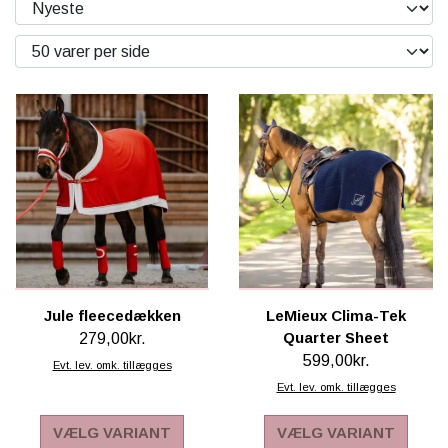
KÆPHESTE & TILBEHØR
RYTTER
FODER & TILBEHØR
LEMIEUX MINI TOY PONY & TILBEHØR
PONY
SPRING & FORHINDRINGER
HKM CUDDLE PONY
BRANDS
STALD & TILBEHØR
HESTEBAMSER
NEDSAT
RYTTER
LEGETØJS HESTE
LEMIEUX X DISNEY HOBBY HORSE
TRÆHESTE & TILBEHØR
🎅🏻 JULEUDSTYR TIL KÆPHEST
LEMIEUX TOY PUPPIES
PAKKER & SÆT
BY ASTRUP BAMSE UNIVERS
Jule fleecedækken
LeMieux Clima-Tek
Quarter Sheet
279,00kr.
TØJ & ACCESSORIES
599,00kr.
Evt. lev. omk. tillægges
VÆRELSE & SPISETID
Evt. lev. omk. tillægges
HÅR, SMYKKER & TILBEHØR
VÆLG VARIANT
VÆLG VARIANT