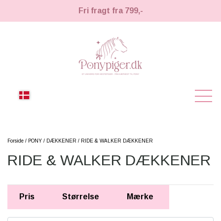
Fri fragt fra 799,-
NYHEDER
Forside
PONY
DÆKKENER
RIDE & WALKER DÆKKENER
RIDE & WALKER DÆKKENER
KÆPHESTE
KÆPHESTE
LEMIEUX TOY PONY
Pris
Størrelse
Mærke
STRIGLER & TILBEHØR
TIL HESTEPIGER
UDSTYR & TILBEHØR