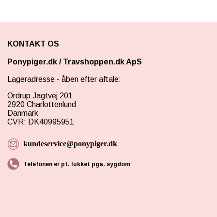
KONTAKT OS
Ponypiger.dk
/
Travshoppen.dk ApS
Lageradresse - åben efter aftale:
Ordrup Jagtvej 201
2920 Charlottenlund
Danmark
CVR: DK40995951
kundeservice@ponypiger.dk
Telefonen er pt. lukket pga. sygdom