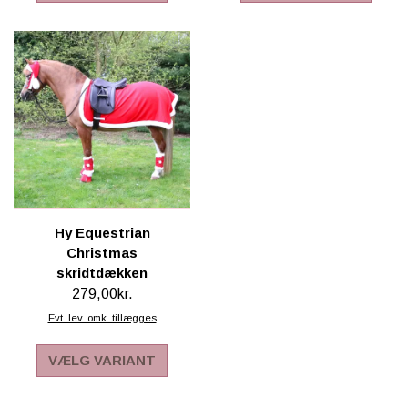
SCHLEICH® HEST & TILBEHØR
SKOLE, KREA & TILBEHØR
TASKER & PUNGE
SJOVE HESTE TING
BABY
Hy Equestrian
Christmas
skridtdækken
279,00kr.
Evt. lev. omk. tillægges
VÆLG VARIANT