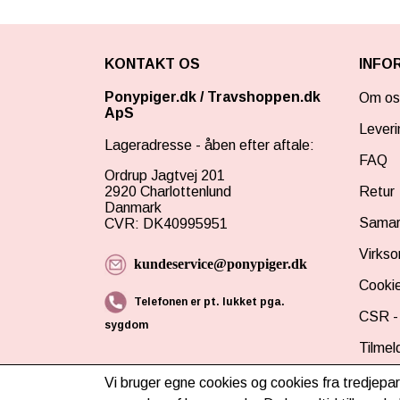
STALD & TILBEHØR
TRÆHESTE & TILBEHØR
RYTTER
LEMIEUX TOY PUPPIES
KONTAKT OS
INFO
LEMIEUX X DISNEY HOBBY HORSE
BY ASTRUP BAMSE UNIVERS
🎅🏻 JULEUDSTYR TIL KÆPHEST
TØJ & ACCESSORIES
Ponypiger.dk
/
Travshoppen.dk
Om os
ApS
PAKKER & SÆT
VÆRELSE & SPISETID
Leveri
Lageradresse - åben efter aftale:
HÅR, SMYKKER & TILBEHØR
FAQ
Ordrup Jagtvej 201
SCHLEICH® HEST & TILBEHØR
2920 Charlottenlund
Retur
Danmark
SKOLE, KREA & TILBEHØR
Samar
CVR: DK40995951
TASKER & PUNGE
Virks
kundeservice@ponypiger.dk
SJOVE HESTE TING
Cookie
Telefonen er pt. lukket pga.
BABY
CSR - 
sygdom
Tilmel
Vi bruger egne cookies og cookies fra tredjepar