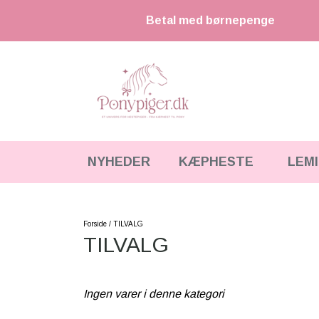
Betal med børnepenge
NYHEDER
KÆPHESTE
LEM
KÆPHESTE
KÆPHESTE & TILBEHØR
STRIGLER & TILBEHØR
LEMIEUX MINI TOY PONY & TILBEHØR
Forside
TILVALG
TILVALG
UDSTYR & TILBEHØR
HKM CUDDLE PONY
FODER & TILBEHØR
HESTEBAMSER
Ingen varer i denne kategori
SPRING & FORHINDRINGER
LEGETØJS HESTE