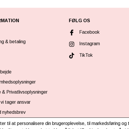
RMATION
FØLG OS
Facebook
ng & betaling
Instagram
TikTok
bejde
omhedsoplysninger
 & Privatlivsoplysninger
vi tager ansvar
d nyhedsbrev
ter til at personalisere din brugeroplevelse, til markedsføring o