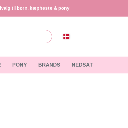
dvalg til børn, kæpheste & pony
R
PONY
BRANDS
NEDSAT