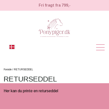
Fri fragt fra 799,-
NYHEDER
Forside
RETURSEDDEL
RETURSEDDEL
KÆPHESTE
KÆPHESTE
Her kan du printe en returseddel
LEMIEUX TOY PONY
STRIGLER & TILBEHØR
TIL HESTEPIGER
UDSTYR & TILBEHØR