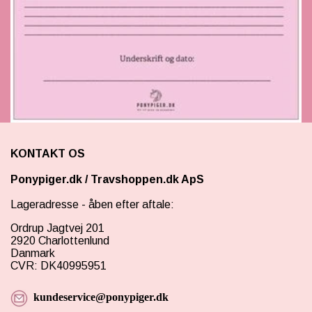
SCHLEICH® HEST & TILBEHØR
SKOLE, KREA & TILBEHØR
TASKER & PUNGE
SJOVE HESTE TING
BABY
KONTAKT OS
Ponypiger.dk
/
Travshoppen.dk ApS
Lageradresse - åben efter aftale:
Ordrup Jagtvej 201
2920 Charlottenlund
Danmark
CVR: DK40995951
kundeservice@ponypiger.dk