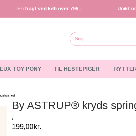
Fri fragt ved køb over 799,-
Unikt u
IEUX TOY PONY
TIL HESTEPIGER
RYTTE
egetøjshest
By ASTRUP® kryds spring 
199,00kr.