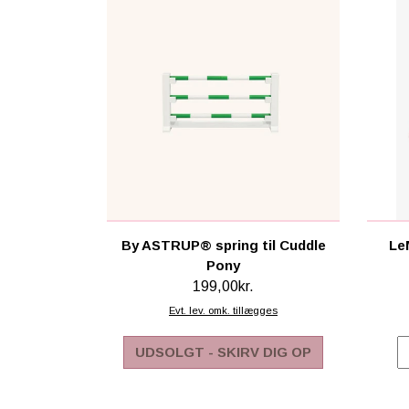
By ASTRUP® spring til Cuddle
Le
Pony
199,00kr.
Evt. lev. omk. tillægges
UDSOLGT - SKIRV DIG OP