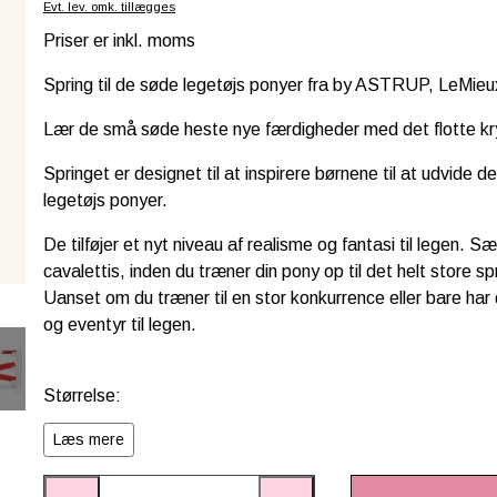
Evt. lev. omk. tillægges
Priser er inkl. moms
Spring til de søde legetøjs ponyer fra by ASTRUP, LeMie
Lær de små søde heste nye færdigheder med det flotte kry
Springet er designet til at inspirere børnene til at udvide
legetøjs ponyer.
De tilføjer et nyt niveau af realisme og fantasi til legen.
cavalettis, inden du træner din pony op til det helt store s
Uanset om du træner til en stor konkurrence eller bare har d
og eventyr til legen.
Størrelse:
40 cm (L) × 7 cm (B) × 20 cm (H)
Læs mere
Fremstillet af holdbart FSC-certificeret træ.