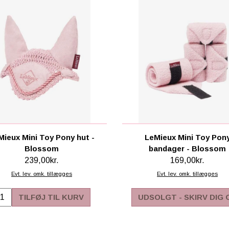
Mieux Mini Toy Pony hut -
LeMieux Mini Toy Pon
Blossom
bandager - Blossom
239,00kr.
169,00kr.
Evt. lev. omk. tillægges
Evt. lev. omk. tillægges
TILFØJ TIL KURV
UDSOLGT - SKIRV DIG 