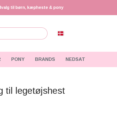
dvalg til børn, kæpheste & pony
R
PONY
BRANDS
NEDSAT
til legetøjshest