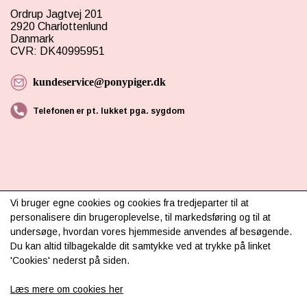
Ordrup Jagtvej 201
2920 Charlottenlund
Danmark
CVR: DK40995951
kundeservice@ponypiger.dk
Telefonen er pt. lukket pga. sygdom
Vi bruger egne cookies og cookies fra tredjeparter til at
INFORMATION
personalisere din brugeroplevelse, til markedsføring og til at
undersøge, hvordan vores hjemmeside anvendes af besøgende.
Om os
Du kan altid tilbagekalde dit samtykke ved at trykke på linket
'Cookies' nederst på siden.
Levering & betaling
Læs mere om cookies her
FAQ