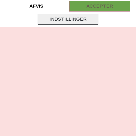
Retur
AFVIS
ACCEPTER
Samarbejde
INDSTILLINGER
Virksomhedsoplysninger
Cookie & Privatlivsoplysninger
CSR - vi tager ansvar
Tilmeld nyhedsbrev
FØLG OS
Facebook
Instagram
TikTok