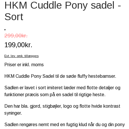
HKM Cuddle Pony sadel -
SCHLEICH® HEST & TILBEHØR
Sort
SKOLE, KREA & TILBEHØR
TASKER & PUNGE
299,00kr.
SJOVE HESTE TING
199,00kr.
BABY
Evt. lev. omk. tillægges
Priser er inkl. moms
HKM Cuddle Pony Sadel til de søde fluffy hestebamser.
Sadlen er lavet i sort imiteret læder med flotte detaljer og
funktioner præcis som på en sadel til rigtige heste.
Den har bla. gjord, stigbøjler, logo og flotte hvide kontrast
syninger.
Sadlen rengøres nemt med en fugtig klud når du og din pony