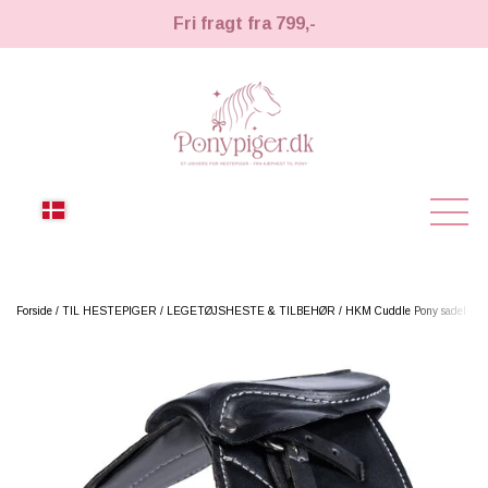
Fri fragt fra 799,-
NYHEDER
Forside
TIL HESTEPIGER
LEGETØJSHESTE & TILBEHØR
HKM Cuddle Pony sadel - So
KÆPHESTE
KÆPHESTE
LEMIEUX TOY PONY
STRIGLER & TILBEHØR
TIL HESTEPIGER
UDSTYR & TILBEHØR