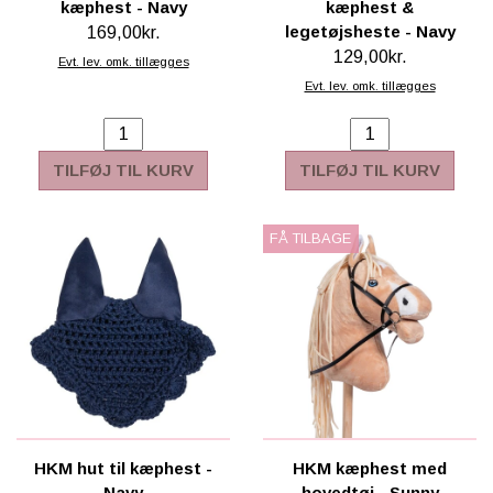
kæphest - Navy
kæphest &
legetøjsheste - Navy
169,00kr.
129,00kr.
Evt. lev. omk. tillægges
Evt. lev. omk. tillægges
TILFØJ TIL KURV
TILFØJ TIL KURV
FÅ TILBAGE
HKM hut til kæphest -
HKM kæphest med
Navy
hovedtøj - Sunny