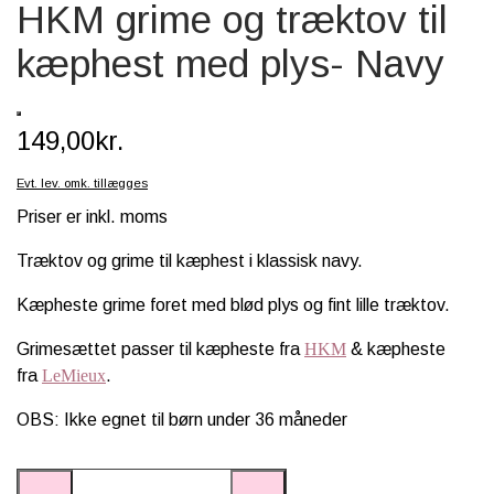
HKM grime og træktov til
SCHLEICH® HEST & TILBEHØR
kæphest med plys- Navy
SKOLE, KREA & TILBEHØR
TASKER & PUNGE
149,00kr.
SJOVE HESTE TING
Evt. lev. omk. tillægges
BABY
Priser er inkl. moms
Træktov og grime til kæphest i klassisk navy.
Kæpheste grime foret med blød plys og fint lille træktov.
Grimesættet passer til kæpheste fra
HKM
& kæpheste
fra
LeMieux
.
OBS: Ikke egnet til børn under 36 måneder