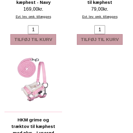
kæphest - Navy
til kæphest
169,00kr.
79,00kr.
Evt. lev. omk. tillægges
Evt. lev. omk. tillægges
TILFØJ TIL KURV
TILFØJ TIL KURV
HKM grime og
træktov til kæphest
med plys - Lyserød