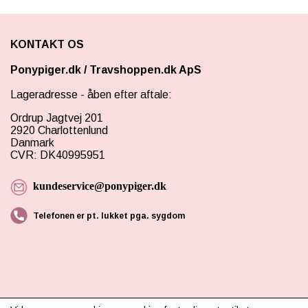
KONTAKT OS
Ponypiger.dk
/
Travshoppen.dk ApS
Lageradresse - åben efter aftale:
Ordrup Jagtvej 201
2920 Charlottenlund
Danmark
CVR: DK40995951
kundeservice@ponypiger.dk
Telefonen er pt. lukket pga. sygdom