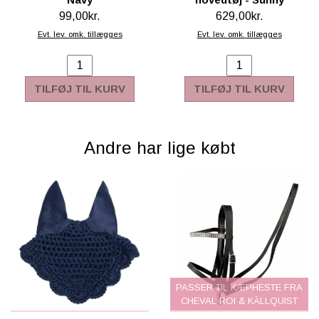
99,00kr.
629,00kr.
Evt. lev. omk. tillægges
Evt. lev. omk. tillægges
TILFØJ TIL KURV
TILFØJ TIL KURV
Andre har lige købt
PASSER TIL KÆPHESTE FRA
CHEVAL ROI & KÄLLQUIST