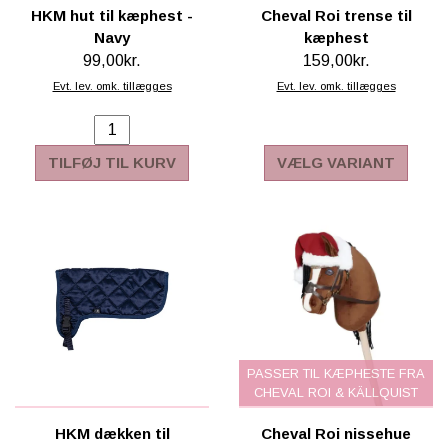
HKM hut til kæphest -
Cheval Roi trense til
Navy
kæphest
99,00kr.
159,00kr.
Evt. lev. omk. tillægges
Evt. lev. omk. tillægges
TILFØJ TIL KURV
VÆLG VARIANT
PASSER TIL KÆPHESTE FRA
CHEVAL ROI & KÄLLQUIST
HKM dækken til
Cheval Roi nissehue