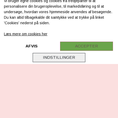
Vi bruger egne cookies og cookies fra tredjeparter til at
INFORMATION
personalisere din brugeroplevelse, til markedsføring og til at
undersøge, hvordan vores hjemmeside anvendes af besøgende.
Om os
Du kan altid tilbagekalde dit samtykke ved at trykke på linket
'Cookies' nederst på siden.
Levering & betaling
FAQ
Læs mere om cookies her
Retur
AFVIS
ACCEPTER
Samarbejde
INDSTILLINGER
Virksomhedsoplysninger
Cookie & Privatlivsoplysninger
CSR - vi tager ansvar
Tilmeld nyhedsbrev
FØLG OS