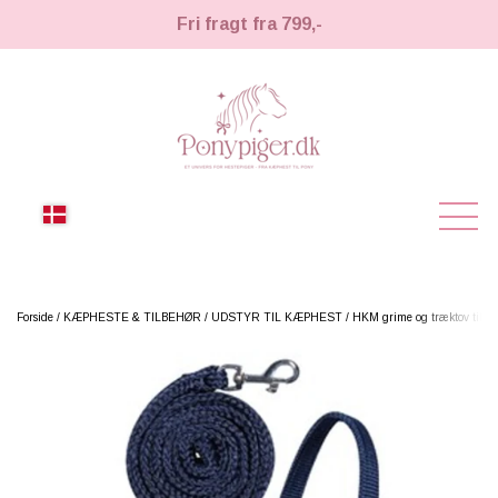
Fri fragt fra 799,-
NYHEDER
Forside
KÆPHESTE & TILBEHØR
UDSTYR TIL KÆPHEST
HKM grime og træktov til k
KÆPHESTE
KÆPHESTE
LEMIEUX TOY PONY
STRIGLER & TILBEHØR
TIL HESTEPIGER
UDSTYR & TILBEHØR