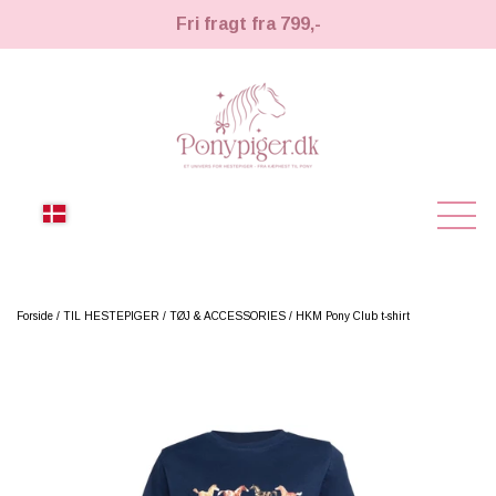
Fri fragt fra 799,-
NYHEDER
Forside
TIL HESTEPIGER
TØJ & ACCESSORIES
HKM Pony Club t-shirt
KÆPHESTE
KÆPHESTE
LEMIEUX TOY PONY
STRIGLER & TILBEHØR
TIL HESTEPIGER
UDSTYR & TILBEHØR