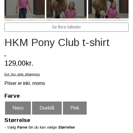
SCHLEICH® HEST & TILBEHØR
SKOLE, KREA & TILBEHØR
Se flere billeder
TASKER & PUNGE
HKM Pony Club t-shirt
SJOVE HESTE TING
BABY
129,00kr.
Evt. lev. omk. tillægges
Priser er inkl. moms
Farve
Navy
Dueblå
Pink
Størrelse
- Vælg
Farve
før du kan vælge
Størrelse