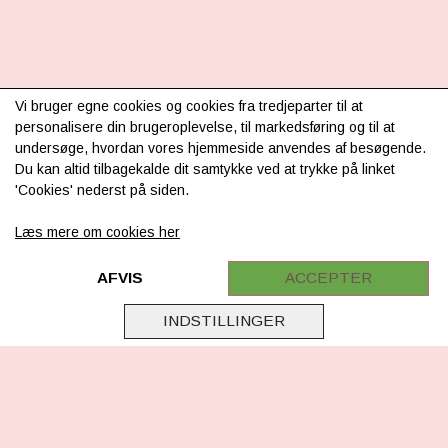
INFORMATION
Vi bruger egne cookies og cookies fra tredjeparter til at
personalisere din brugeroplevelse, til markedsføring og til at
Om os
undersøge, hvordan vores hjemmeside anvendes af besøgende.
Du kan altid tilbagekalde dit samtykke ved at trykke på linket
Levering & betaling
'Cookies' nederst på siden.
FAQ
Læs mere om cookies her
Retur
Samarbejde
AFVIS
ACCEPTER
Virksomhedsoplysninger
INDSTILLINGER
Cookie & Privatlivsoplysninger
CSR - vi tager ansvar
Tilmeld nyhedsbrev