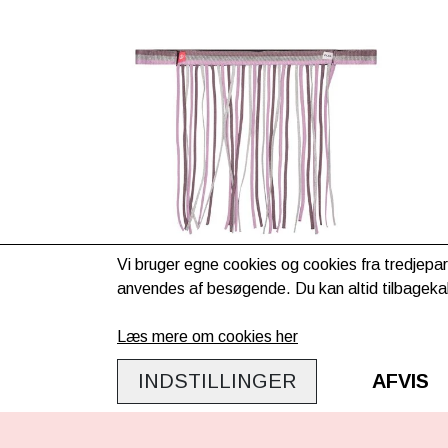
Vi bruger egne cookies og cookies fra tredjepar
anvendes af besøgende. Du kan altid tilbagekal
Imperial Riding fluenet -
Ballerina
Læs mere om cookies her
49,00kr.
INDSTILLINGER
AFVIS
Evt. lev. omk. tillægges