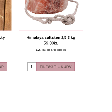
tty
Himalaya saltsten 2,5-3 kg
59,00kr.
Evt. lev. omk. tillægges
OP
TILFØJ TIL KURV