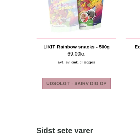
LIKIT Rainbow snacks - 500g
Eq
69,00kr.
Evt. lev. omk. tillægges
UDSOLGT - SKIRV DIG OP
Sidst sete varer