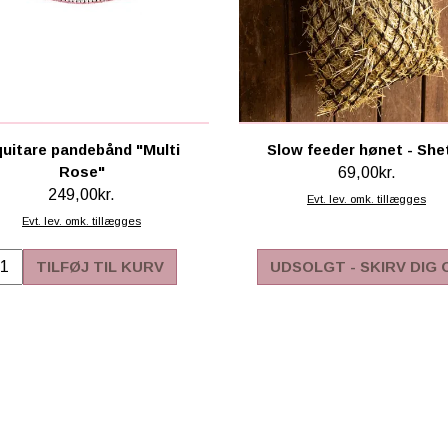
uitare pandebånd "Multi
Slow feeder hønet - She
Rose"
69,00kr.
249,00kr.
Evt. lev. omk. tillægges
Evt. lev. omk. tillægges
TILFØJ TIL KURV
UDSOLGT - SKIRV DIG 