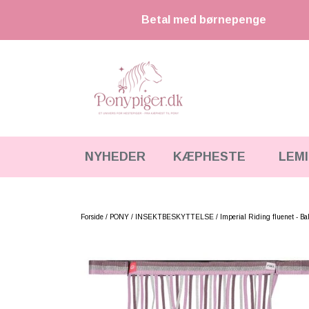
Betal med børnepenge
NYHEDER
KÆPHESTE
LEM
KÆPHESTE
KÆPHESTE & TILBEHØR
STRIGLER & TILBEHØR
LEMIEUX MINI TOY PONY & TILBEHØR
Forside
PONY
INSEKTBESKYTTELSE
Imperial Riding fluenet - Ba
UDSTYR & TILBEHØR
HKM CUDDLE PONY
FODER & TILBEHØR
HESTEBAMSER
SPRING & FORHINDRINGER
LEGETØJS HESTE