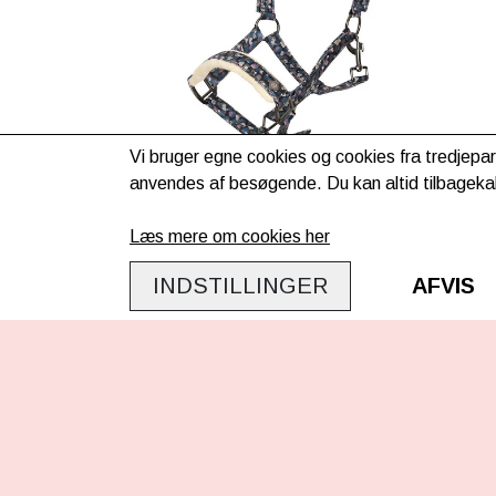
Vi bruger egne cookies og cookies fra tredjepar
anvendes af besøgende. Du kan altid tilbagekal
IRHPetit grime - Lovefetti
199,00kr.
Læs mere om cookies her
Evt. lev. omk. tillægges
INDSTILLINGER
AFVIS
KONTAKT OS
INFO
Ponypiger.dk
/
Travshoppen.dk
Om os
ApS
Leveri