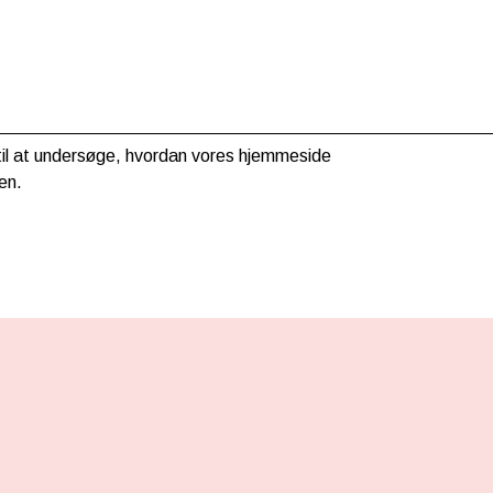
g til at undersøge, hvordan vores hjemmeside
en.
HER KAN DU BETALE MED