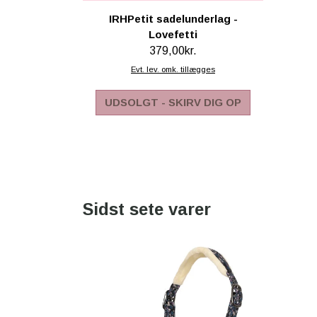
IRHPetit sadelunderlag -
Lovefetti
379,00kr.
Evt. lev. omk. tillægges
UDSOLGT - SKIRV DIG OP
Sidst sete varer