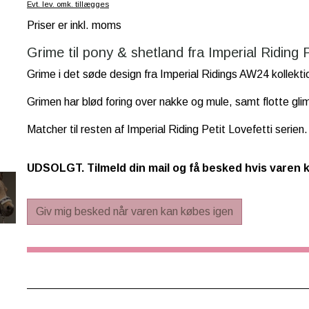
Evt. lev. omk. tillægges
Priser er inkl. moms
Grime til pony & shetland fra Imperial Riding P
Grime i det søde design fra Imperial Ridings AW24 kollekti
Grimen har blød foring over nakke og mule, samt flotte gli
Matcher til resten af Imperial Riding Petit Lovefetti serien.
UDSOLGT. Tilmeld din mail og få besked hvis varen 
Giv mig besked når varen kan købes igen