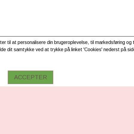
ter til at personalisere din brugeroplevelse, til markedsføring o
de dit samtykke ved at trykke på linket 'Cookies' nederst på sid
ACCEPTER
RMATION
FØLG OS
Facebook
ng & betaling
Instagram