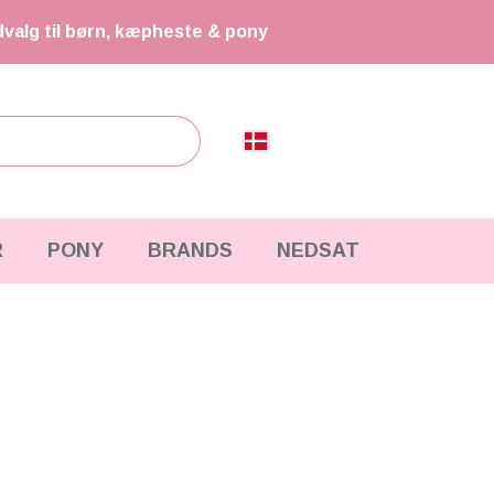
dvalg til børn, kæpheste & pony
R
PONY
BRANDS
NEDSAT