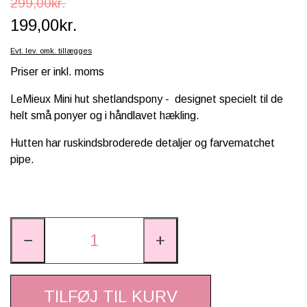
299,00kr.
SCHLEICH® HEST & TILBEHØR
199,00kr.
SKOLE, KREA & TILBEHØR
Evt. lev. omk. tillægges
Priser er inkl. moms
TASKER & PUNGE
LeMieux Mini hut shetlandspony - designet specielt til de
SJOVE HESTE TING
helt små ponyer og i håndlavet hækling.
BABY
Hutten har ruskindsbroderede detaljer og farvematchet
pipe.
−
+
TILFØJ TIL KURV