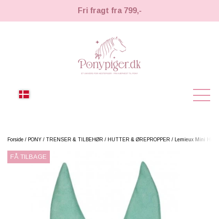
Fri fragt fra 799,-
NYHEDER
Forside
PONY
TRENSER & TILBEHØR
HUTTER & ØREPROPPER
Lemieux Mini Hut -
FÅ TILBAGE
KÆPHESTE
KÆPHESTE
LEMIEUX TOY PONY
STRIGLER & TILBEHØR
TIL HESTEPIGER
UDSTYR & TILBEHØR