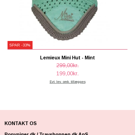
SPAR -33%
Lemieux Mini Hut - Mint
299,00kr.
199,00kr.
Evt. lev. omk. tillægges
KONTAKT OS
Ponypiger.dk
/
Travshoppen.dk ApS