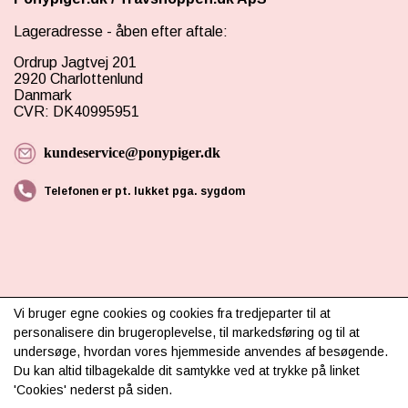
Lageradresse - åben efter aftale:
Ordrup Jagtvej 201
2920 Charlottenlund
Danmark
CVR: DK40995951
kundeservice@ponypiger.dk
Telefonen er pt. lukket pga. sygdom
Vi bruger egne cookies og cookies fra tredjeparter til at
INFORMATION
personalisere din brugeroplevelse, til markedsføring og til at
undersøge, hvordan vores hjemmeside anvendes af besøgende.
Om os
Du kan altid tilbagekalde dit samtykke ved at trykke på linket
'Cookies' nederst på siden.
Levering & betaling