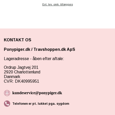
Evt. lev. omk. tillægges
KONTAKT OS
Ponypiger.dk
/
Travshoppen.dk ApS
Lageradresse - åben efter aftale:
Ordrup Jagtvej 201
2920 Charlottenlund
Danmark
CVR: DK40995951
kundeservice@ponypiger.dk
Telefonen er pt. lukket pga. sygdom