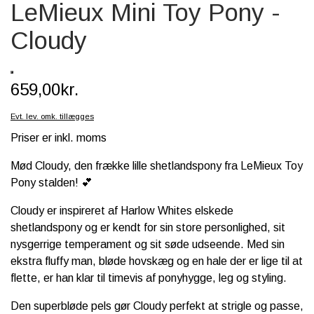
LeMieux Mini Toy Pony -
SCHLEICH® HEST & TILBEHØR
Cloudy
SKOLE, KREA & TILBEHØR
TASKER & PUNGE
659,00kr.
SJOVE HESTE TING
Evt. lev. omk. tillægges
BABY
Priser er inkl. moms
Mød
Cloudy, den frække lille shetlandspony fra LeMieux Toy
Pony stalden! 💕
Cloudy er inspireret af Harlow Whites elskede
shetlandspony og er kendt for sin store personlighed, sit
nysgerrige temperament og sit søde udseende. Med sin
ekstra fluffy man, bløde hovskæg og en hale der er lige til at
flette, er han klar til timevis af ponyhygge, leg og styling.
Den superbløde pels gør Cloudy perfekt at strigle og passe,