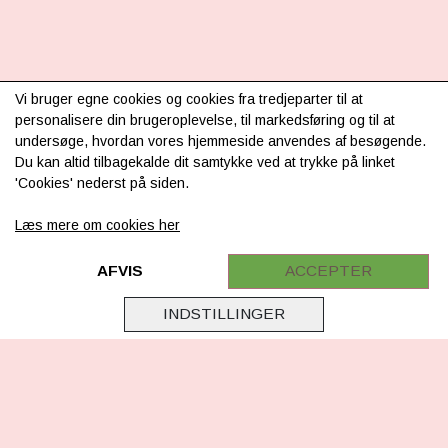
Vi bruger egne cookies og cookies fra tredjeparter til at
INFORMATION
personalisere din brugeroplevelse, til markedsføring og til at
undersøge, hvordan vores hjemmeside anvendes af besøgende.
Om os
Du kan altid tilbagekalde dit samtykke ved at trykke på linket
Levering & betaling
'Cookies' nederst på siden.
FAQ
Læs mere om cookies her
Retur
AFVIS
ACCEPTER
Samarbejde
INDSTILLINGER
Virksomhedsoplysninger
Cookie & Privatlivsoplysninger
CSR - vi tager ansvar
Tilmeld nyhedsbrev