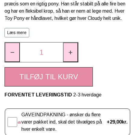
præcis som en rigtig pony. Han står stabilt på alle fire ben
og har en fleksibel krop, så han er nem at lege med. Hver
Toy Pony er håndlavet, hvilket gør hver Cloudy helt unik.
Cloudy er en lille shetlandspony og derfor lidt mindre end de
Læs mere
øvrige LeMieux Toy Ponyer. Alligevel passer han til hele
serien af LeMieux Toy Pony-tilbehør, så han kan udstyres
−
+
med grimer, dækkener, underlag, bandager og meget
mere.
✨ Superblød pels til børstning og pleje
TILFØJ TIL KURV
✨ Ekstra fluffy man og blødt hovskæg
✨ Håndlavet med fine detaljer
✨ Passer til alt LeMieux Toy Pony-tilbehør
FORVENTET LEVERINGSTID
2-3 hverdage
✨ Velegnet fra 3 år
Gaveindpakning
💗 Derfor elsker Ponypiger Cloudy
GAVEINDPAKNING - ønsker du flere
varer pakket ind, skal det tilvælges på
+29,00kr.
🤍 Han er den sødeste lille shetlandspony med masser
hver enkelt vare.
af personlighed