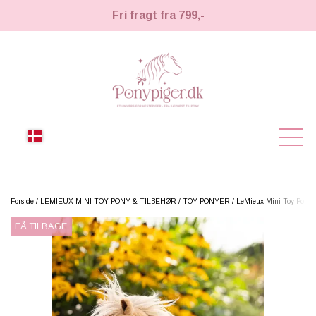
Fri fragt fra 799,-
NYHEDER
Forside
LEMIEUX MINI TOY PONY & TILBEHØR
TOY PONYER
LeMieux Mini Toy Pony 
FÅ TILBAGE
KÆPHESTE
KÆPHESTE
LEMIEUX TOY PONY
STRIGLER & TILBEHØR
TIL HESTEPIGER
UDSTYR & TILBEHØR