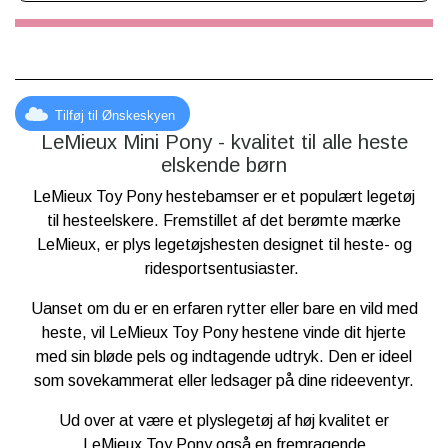
🐴 Den ekstra fluffy man gør ham helt uimodståelig
🎀 Manen og halen kan flettes igen og igen
✨ Den bløde pels er perfekt til børstning og ponypleje
💕 Passer til alt det flotte LeMieux Toy Pony-tilbehør
Tilføj til Ønskeskyen
LeMieux Mini Pony - kvalitet til alle heste
elskende børn
LeMieux Toy Pony hestebamser er et populært legetøj
til hesteelskere. Fremstillet af det berømte mærke
LeMieux, er plys legetøjshesten designet til heste- og
ridesportsentusiaster.
Uanset om du er en erfaren rytter eller bare en vild med
heste, vil LeMieux Toy Pony hestene vinde dit hjerte
med sin bløde pels og indtagende udtryk. Den er ideel
som sovekammerat eller ledsager på dine rideeventyr.
Ud over at være et plyslegetøj af høj kvalitet er
LeMieux Toy Pony også en fremragende