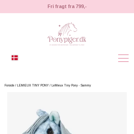
Fri fragt fra 799,-
NYHEDER
Forside
LEMIEUX TINY PONY
LeMieux Tiny Pony - Sammy
KÆPHESTE
KÆPHESTE
LEMIEUX TOY PONY
STRIGLER & TILBEHØR
TIL HESTEPIGER
UDSTYR & TILBEHØR