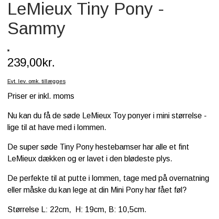
LeMieux Tiny Pony -
SCHLEICH® HEST & TILBEHØR
Sammy
SKOLE, KREA & TILBEHØR
TASKER & PUNGE
239,00kr.
SJOVE HESTE TING
Evt. lev. omk. tillægges
BABY
Priser er inkl. moms
Nu kan du få de søde LeMieux Toy ponyer i mini størrelse -
lige til at have med i lommen.
De super søde Tiny Pony hestebamser har alle et fint
LeMieux dækken og er lavet i den blødeste plys.
De perfekte til at putte i lommen, tage med på overnatning
eller måske du kan lege at din Mini Pony har fået føl?
Størrelse L: 22cm, H: 19cm, B: 10,5cm.