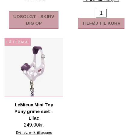
Evt. lev. omk. tillægges
UDSOLGT - SKIRV
DIG OP
TILFØJ TIL KURV
FÅ TILBAGE
LeMieux Mini Toy
Pony grime sæt -
Lilac
249,00kr.
Evt. lev. omk. tillægges