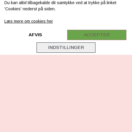
Du kan altid tilbagekalde dit samtykke ved at trykke på linket
Levering & betaling
'Cookies' nederst på siden.
FAQ
Læs mere om cookies her
Retur
Samarbejde
AFVIS
ACCEPTER
Virksomhedsoplysninger
INDSTILLINGER
Cookie & Privatlivsoplysninger
CSR - vi tager ansvar
Tilmeld nyhedsbrev
FØLG OS
Facebook
Instagram