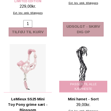
LIMITED EDITION
Evt. lev. omk. tillægges
229,00kr.
Evt. lev. omk. tillægges
UDSOLGT - SKIRV
TILFØJ TIL KURV
DIG OP
PASSER TIL ALLE
KÆPHESTE
LeMieux SS25 Mini
Mini hønet - Sort
Toy Pony grime sæt -
39,00kr.
Blossom