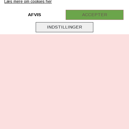
Læs mere om cookies her
Retur
Samarbejde
AFVIS
ACCEPTER
Virksomhedsoplysninger
INDSTILLINGER
Cookie & Privatlivsoplysninger
CSR - vi tager ansvar
Tilmeld nyhedsbrev
FØLG OS
Facebook
Instagram
TikTok