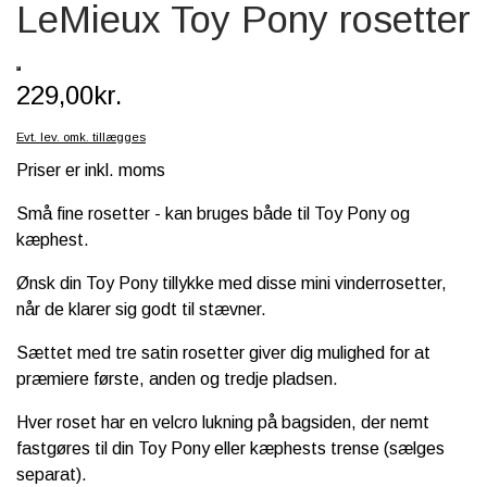
LeMieux Toy Pony rosetter
SCHLEICH® HEST & TILBEHØR
SKOLE, KREA & TILBEHØR
229,00kr.
TASKER & PUNGE
Evt. lev. omk. tillægges
SJOVE HESTE TING
Priser er inkl. moms
BABY
Små fine rosetter - kan bruges både til Toy Pony og
kæphest.
Ønsk din Toy Pony tillykke med disse mini vinderrosetter,
når de klarer sig godt til stævner.
Sættet med tre satin rosetter giver dig mulighed for at
præmiere første, anden og tredje pladsen.
Hver roset har en velcro lukning på bagsiden, der nemt
fastgøres til din Toy Pony eller kæphests trense (sælges
separat).