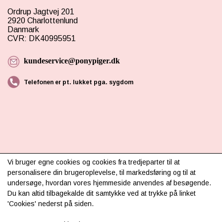
Ordrup Jagtvej 201
2920 Charlottenlund
Danmark
CVR: DK40995951
kundeservice@ponypiger.dk
Telefonen er pt. lukket pga. sygdom
INFORMATION
Vi bruger egne cookies og cookies fra tredjeparter til at
personalisere din brugeroplevelse, til markedsføring og til at
Om os
undersøge, hvordan vores hjemmeside anvendes af besøgende.
Du kan altid tilbagekalde dit samtykke ved at trykke på linket
Levering & betaling
'Cookies' nederst på siden.
FAQ