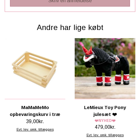
Skriv en anmeldelse
Andre har lige købt
MaMaMeMo
LeMieux Toy Pony
opbevaringskurv i træ
julesæt ❤️
❤️NYHED❤️
39,00kr.
479,00kr.
Evt. lev. omk. tillægges
Evt. lev. omk. tillægges