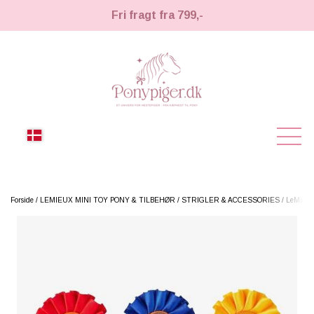
Fri fragt fra 799,-
NYHEDER
Forside
LEMIEUX MINI TOY PONY & TILBEHØR
STRIGLER & ACCESSORIES
LeMieux 
KÆPHESTE
KÆPHESTE
LEMIEUX TOY PONY
STRIGLER & TILBEHØR
TIL HESTEPIGER
UDSTYR & TILBEHØR