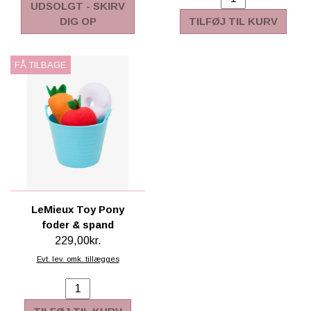
UDSOLGT - SKIRV
DIG OP
TILFØJ TIL KURV
FÅ TILBAGE
LeMieux Toy Pony
foder & spand
229,00kr.
Evt. lev. omk. tillægges