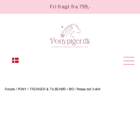
Fri fragt fra 799,-
NYHEDER
Forside
PONY
TRENSER & TILBEHØR
BID
Pessoa bid 3-delt
KÆPHESTE
KÆPHESTE
LEMIEUX TOY PONY
STRIGLER & TILBEHØR
TIL HESTEPIGER
UDSTYR & TILBEHØR