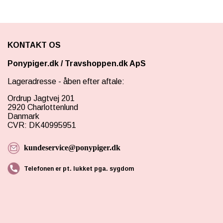
KONTAKT OS
Ponypiger.dk
/
Travshoppen.dk ApS
Lageradresse - åben efter aftale:
Ordrup Jagtvej 201
2920 Charlottenlund
Danmark
CVR: DK40995951
kundeservice@ponypiger.dk
Telefonen er pt. lukket pga. sygdom