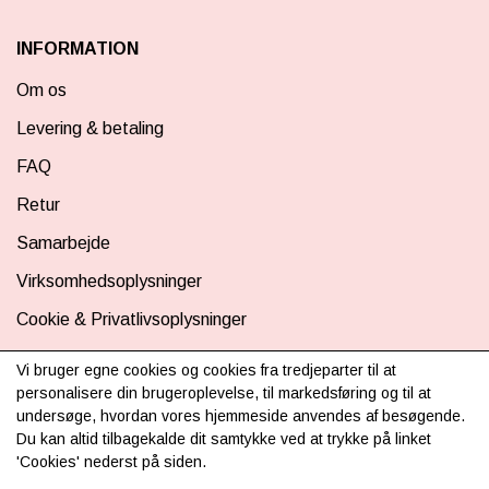
INFORMATION
Om os
Levering & betaling
FAQ
Retur
Samarbejde
Virksomhedsoplysninger
Cookie & Privatlivsoplysninger
CSR - vi tager ansvar
Vi bruger egne cookies og cookies fra tredjeparter til at
personalisere din brugeroplevelse, til markedsføring og til at
Tilmeld nyhedsbrev
undersøge, hvordan vores hjemmeside anvendes af besøgende.
Du kan altid tilbagekalde dit samtykke ved at trykke på linket
'Cookies' nederst på siden.