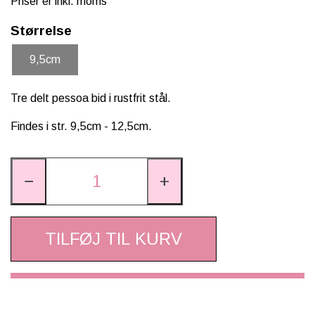
Priser er inkl. moms
SCHLEICH® HEST & TILBEHØR
Størrelse
SKOLE, KREA & TILBEHØR
9,5cm
TASKER & PUNGE
Tre delt pessoa bid i rustfrit stål.
SJOVE HESTE TING
Findes i str. 9,5cm - 12,5cm.
BABY
−
+
TILFØJ TIL KURV