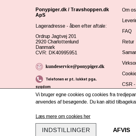
Ponypiger.dk
/
Travshoppen.dk
Om os
ApS
Leveri
Lageradresse - åben efter aftale:
FAQ
Ordrup Jagtvej 201
2920 Charlottenlund
Retur
Danmark
Samar
CVR: DK40995951
Virks
kundeservice@ponypiger.dk
Cookie
Telefonen er pt. lukket pga.
CSR - 
sygdom
Vi bruger egne cookies og cookies fra tredjepar
Tilmel
anvendes af besøgende. Du kan altid tilbagekal
Læs mere om cookies her
INDSTILLINGER
AFVIS