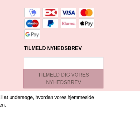
TILMELD NYHEDSBREV
TILMELD DIG VORES
NYHEDSBREV
(mere information)
g til at undersøge, hvordan vores hjemmeside
en.