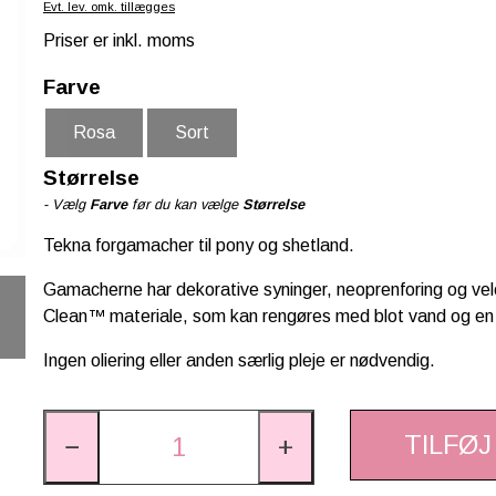
Evt. lev. omk. tillægges
Priser er inkl. moms
Farve
Rosa
Sort
Størrelse
- Vælg
Farve
før du kan vælge
Størrelse
Tekna forgamacher til pony og shetland.
Gamacherne har dekorative syninger, neoprenforing og velc
Clean™ materiale, som kan rengøres med blot vand og en 
Ingen oliering eller anden særlig pleje er nødvendig.
TILFØJ
−
+