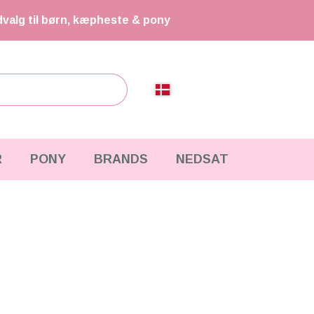
dvalg til børn, kæpheste & pony
R
PONY
BRANDS
NEDSAT