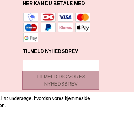
HER KAN DU BETALE MED
TILMELD NYHEDSBREV
TILMELD DIG VORES
NYHEDSBREV
(mere information)
g til at undersøge, hvordan vores hjemmeside
en.