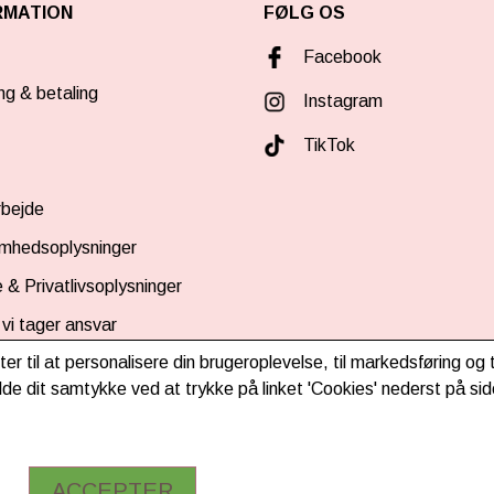
RMATION
FØLG OS
Facebook
ng & betaling
Instagram
TikTok
bejde
omhedsoplysninger
 & Privatlivsoplysninger
vi tager ansvar
ter til at personalisere din brugeroplevelse, til markedsføring o
d nyhedsbrev
de dit samtykke ved at trykke på linket 'Cookies' nederst på sid
ACCEPTER