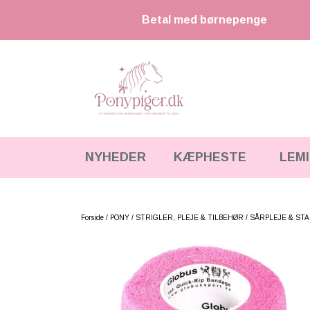
Betal med børnepenge
NYHEDER
KÆPHESTE
LEM
KÆPHESTE
KÆPHESTE & TILBEHØR
STRIGLER & TILBEHØR
LEMIEUX MINI TOY PONY & TILBEHØR
Forside
PONY
STRIGLER, PLEJE & TILBEHØR
SÅRPLEJE & ST
UDSTYR & TILBEHØR
HKM CUDDLE PONY
FODER & TILBEHØR
HESTEBAMSER
SPRING & FORHINDRINGER
LEGETØJS HESTE