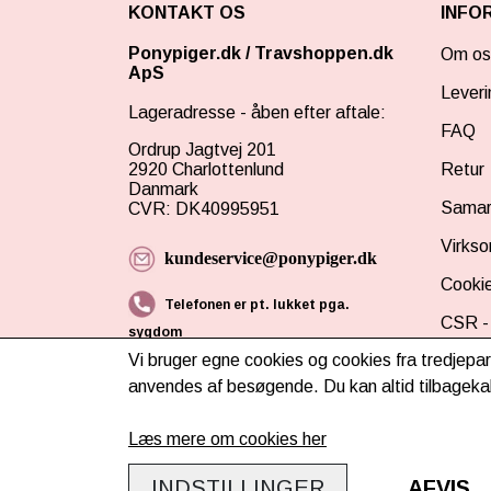
KONTAKT OS
INFO
Ponypiger.dk
/
Travshoppen.dk
Om os
ApS
Leveri
Lageradresse - åben efter aftale:
FAQ
Ordrup Jagtvej 201
2920 Charlottenlund
Retur
Danmark
Samar
CVR: DK40995951
Virks
kundeservice@ponypiger.dk
Cookie
Telefonen er pt. lukket pga.
CSR - 
sygdom
Vi bruger egne cookies og cookies fra tredjepar
Tilmel
anvendes af besøgende. Du kan altid tilbagekal
Læs mere om cookies her
INDSTILLINGER
AFVIS