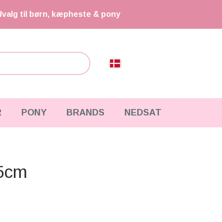
dvalg til børn, kæpheste & pony
R
PONY
BRANDS
NEDSAT
 5cm