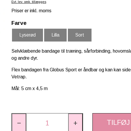
Evt. lev. omk. tillægges
Priser er inkl. moms
Farve
Lyserød
Lilla
Sort
Selvklæbende bandage til træning, sårforbinding, hovomsla
og andre dyr.
Flex bandagen fra Globus Sport er åndbar og kan kan si
Vetrap.
Mål: 5 cm x 4,5 m
TILFØJ
−
+