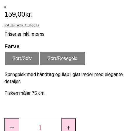
SCHLEICH® HEST & TILBEHØR
159,00kr.
SKOLE, KREA & TILBEHØR
Evt. lev. omk. tillægges
TASKER & PUNGE
Priser er inkl. moms
SJOVE HESTE TING
Farve
BABY
Sort/Sølv
Sort/Rosegold
Springpisk med håndtag og flap i glat læder med elegante
detaljer.
Pisken måler 75 cm.
−
+