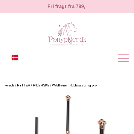
Fri fragt fra 799,-
NYHEDER
Forside
RYTTER
RIDEPISKE
Waldhausen Noblesse spring pisk
KÆPHESTE
KÆPHESTE
LEMIEUX TOY PONY
STRIGLER & TILBEHØR
TIL HESTEPIGER
UDSTYR & TILBEHØR