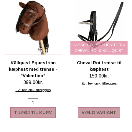
PASSER TIL KÆPHESTE FRA
CHEVAL ROI & KÄLLQUIST
Källquist Equestrian
Cheval Roi trense til
kæphest med trense -
kæphest
"Valentino"
159,00kr.
399,00kr.
Evt. lev. omk. tillægges
Evt. lev. omk. tillægges
TILFØJ TIL KURV
VÆLG VARIANT