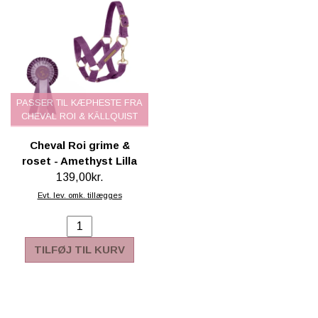
PASSER TIL KÆPHESTE FRA
CHEVAL ROI & KÄLLQUIST
Cheval Roi grime &
roset - Amethyst Lilla
139,00kr.
Evt. lev. omk. tillægges
TILFØJ TIL KURV