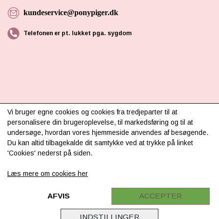
kundeservice@ponypiger.dk
Telefonen er pt. lukket pga. sygdom
INFORMATION
Vi bruger egne cookies og cookies fra tredjeparter til at
personalisere din brugeroplevelse, til markedsføring og til at
Om os
undersøge, hvordan vores hjemmeside anvendes af besøgende.
Du kan altid tilbagekalde dit samtykke ved at trykke på linket
Levering & betaling
'Cookies' nederst på siden.
FAQ
Læs mere om cookies her
Retur
Samarbejde
AFVIS
ACCEPTER
Virksomhedsoplysninger
INDSTILLINGER