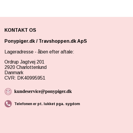
KONTAKT OS
Ponypiger.dk
/
Travshoppen.dk ApS
Lageradresse - åben efter aftale:
Ordrup Jagtvej 201
2920 Charlottenlund
Danmark
CVR: DK40995951
kundeservice@ponypiger.dk
Telefonen er pt. lukket pga. sygdom