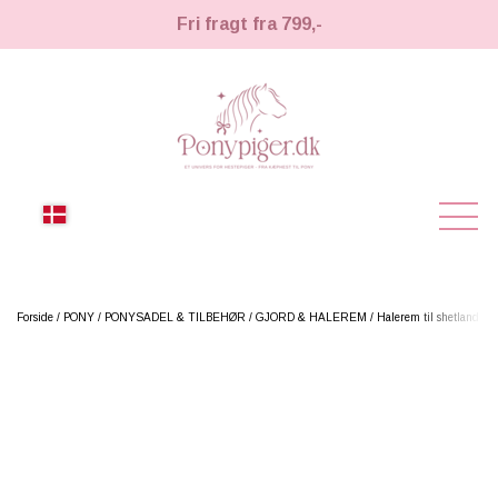
Fri fragt fra 799,-
NYHEDER
Forside
PONY
PONYSADEL & TILBEHØR
GJORD & HALEREM
Halerem til shetland & 
KÆPHESTE
KÆPHESTE
LEMIEUX TOY PONY
STRIGLER & TILBEHØR
TIL HESTEPIGER
UDSTYR & TILBEHØR