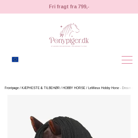
Fri fragt fra 799,-
NEW
Frontpage
KÆPHESTE & TILBEHØR
HOBBY HORSE
LeMieux Hobby Horse - Dream (cop
HOBBY HORSE
HOBBY HORSE
LEMIEUX TOY PONY
GROOMING
TIL HESTEPIGER
UDSTYR & TILBEHØR