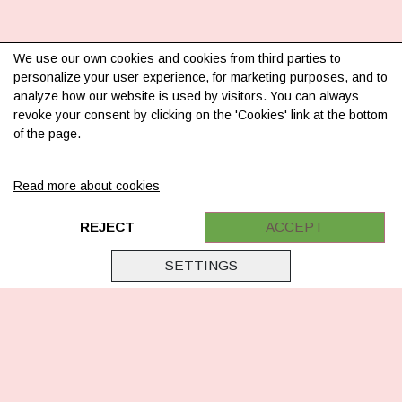
We use our own cookies and cookies from third parties to
personalize your user experience, for marketing purposes, and to
analyze how our website is used by visitors. You can always
revoke your consent by clicking on the 'Cookies' link at the bottom
INFORMATION
of the page.
Om os
Read more about cookies
Levering & betaling
FAQ
REJECT
ACCEPT
Retur
SETTINGS
Samarbejde
Virksomhedsoplysninger
Cookie & Privatlivsoplysninger
CSR - vi tager ansvar