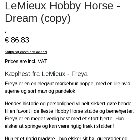
LeMieux Hobby Horse -
SCHLEICH® HEST & TILBEHØR
Dream (copy)
SKOLE, KREA & TILBEHØR
TASKER & PUNGE
€ 86,83
SJOVE HESTE TING
Shipping costs are added
BABY
Prices are incl. VAT
Kæphest fra LeMieux - Freya
Freya er en en elegant mørkebrun hoppe, med en lille hvid
stjerne og sort man og pandelok.
Hendes historie og personlighed vil helt sikkert gøre hende
til en favorit i de fleste Hobby Horse stalde og børnehjerter.
Freya er en meget venlig hest med et stort hjerte. Hun
elsker at springe og kan være rigtig fræk i stalden!
Hun er et rigtig madøre - hun elsker sit hø, gulerødder og