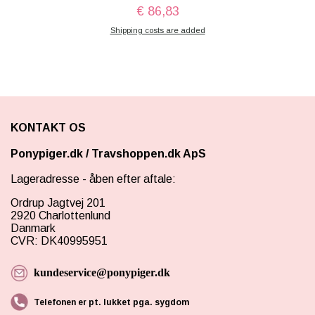
€ 86,83
Shipping costs are added
KONTAKT OS
Ponypiger.dk
/
Travshoppen.dk ApS
Lageradresse - åben efter aftale:
Ordrup Jagtvej 201
2920 Charlottenlund
Danmark
CVR: DK40995951
kundeservice@ponypiger.dk
Telefonen er pt. lukket pga. sygdom