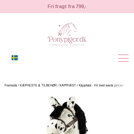
Fri fragt fra 799,-
NYHETER
Framsida
KÆPHESTE & TILBEHØR
KÄPPHÄST
Käpphäst - Vit med svarta prickar
KÄPPHÄST
KÄPPHÄST
LEMIEUX TOY PONY
RYKTARTIKLAR
TIL HESTEPIGER
TILLBEHÖR OCH UTRUSTNING TILL KÄPPHÄST