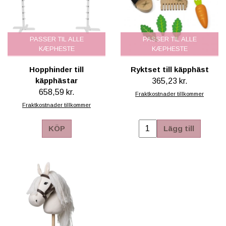
PASSER TIL ALLE
PASSER TIL ALLE
KÆPHESTE
KÆPHESTE
Hopphinder till
Ryktset till käpphäst
käpphästar
365,23 kr.
658,59 kr.
Fraktkostnader tillkommer
Fraktkostnader tillkommer
KÖP
Lägg till