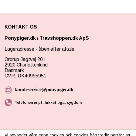
KONTAKT OS
Ponypiger.dk
/
Travshoppen.dk ApS
Lageradresse - åben efter aftale:
Ordrup Jagtvej 201
2920 Charlottenlund
Danmark
CVR: DK40995951
kundeservice@ponypiger.dk
Telefonen er pt. lukket pga. sygdom
Vi använder våra egna cookies och cookies från tredje part för att