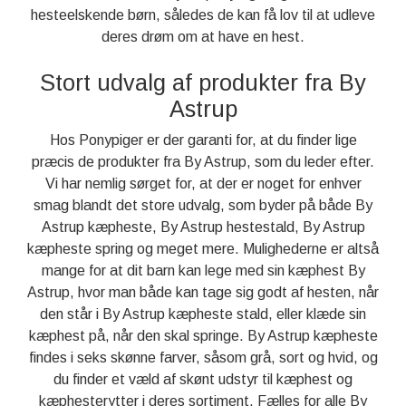
hesteelskende børn, således de kan få lov til at udleve
deres drøm om at have en hest.
Stort udvalg af produkter fra By
Astrup
Hos Ponypiger er der garanti for, at du finder lige
præcis de produkter fra By Astrup, som du leder efter.
Vi har nemlig sørget for, at der er noget for enhver
smag blandt det store udvalg, som byder på både By
Astrup kæpheste, By Astrup hestestald, By Astrup
kæpheste spring og meget mere. Mulighederne er altså
mange for at dit barn kan lege med sin kæphest By
Astrup, hvor man både kan tage sig godt af hesten, når
den står i By Astrup kæpheste stald, eller klæde sin
kæphest på, når den skal springe. By Astrup kæpheste
findes i seks skønne farver, såsom grå, sort og hvid, og
du finder et væld af skønt udstyr til kæphest og
kæphesterytter i deres sortiment. Fælles for alle By