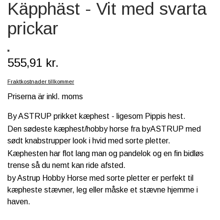
Käpphäst - Vit med svarta
SCHLEICH® HEST & TILBEHØR
prickar
SKOLE, KREA & TILBEHØR
TASKER & PUNGE
555,91 kr.
SJOVE HESTE TING
Fraktkostnader tillkommer
BABY
Priserna är inkl. moms
By ASTRUP prikket kæphest - ligesom Pippis hest.
Den sødeste kæphest/hobby horse fra byASTRUP med
sødt knabstrupper look i hvid med sorte pletter.
Kæphesten har flot lang man og pandelok og en fin bidløs
trense så du nemt kan ride afsted.
by Astrup Hobby Horse med sorte pletter er perfekt til
kæpheste stævner, leg eller måske et stævne hjemme i
haven.