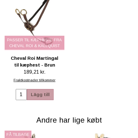
PASSER TIL KÆPHESTE FRA
CHEVAL ROI & KÄLLQUIST
Cheval Roi Martingal
til kæphest - Brun
189,21 kr.
Fraktkostnader tillkommer
Lägg till
Andre har lige købt
FÅ TILBAGE