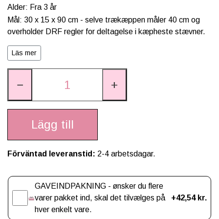
Alder: Fra 3 år
Mål: 30 x 15 x 90 cm - selve trækæppen måler 40 cm og
overholder DRF regler for deltagelse i kæpheste stævner.
Materiale: PU og poppeltræ
Läs mer
Mærkning:
−
+
Lägg till
Förväntad leveranstid:
2-4 arbetsdagar.
Gaveindpakning
GAVEINDPAKNING - ønsker du flere
varer pakket ind, skal det tilvælges på
+42,54 kr.
hver enkelt vare.