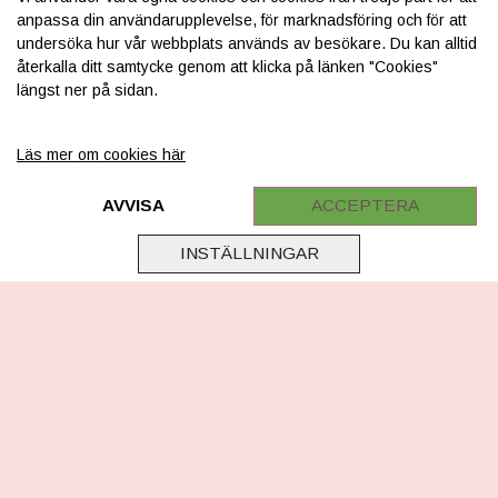
anpassa din användarupplevelse, för marknadsföring och för att
undersöka hur vår webbplats används av besökare. Du kan alltid
INFORMATION
återkalla ditt samtycke genom att klicka på länken "Cookies"
Om os
längst ner på sidan.
Levering & betaling
Läs mer om cookies här
FAQ
AVVISA
ACCEPTERA
Retur
Samarbejde
INSTÄLLNINGAR
Virksomhedsoplysninger
Cookie & Privatlivsoplysninger
CSR - vi tager ansvar
Tilmeld nyhedsbrev