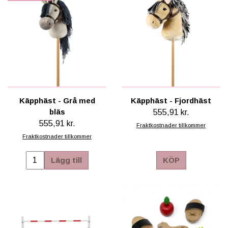
Käpphäst - Grå med
Käpphäst - Fjordhäst
bläs
555,91 kr.
555,91 kr.
Fraktkostnader tillkommer
Fraktkostnader tillkommer
Lägg till
KÖP