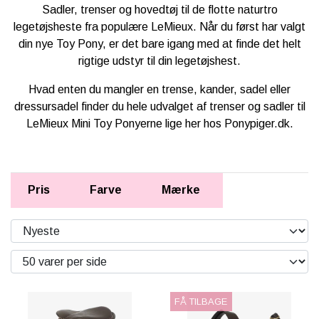
KÆPHESTE & TILBEHØR
Sadler, trenser og hovedtøj til de flotte naturtro
RYTTER
legetøjsheste fra populære LeMieux. Når du først har valgt
FODER & TILBEHØR
LEMIEUX MINI TOY PONY & TILBEHØR
din nye Toy Pony, er det bare igang med at finde det helt
PONY
SPRING & FORHINDRINGER
rigtige udstyr til din legetøjshest.
HKM CUDDLE PONY
BRANDS
Hvad enten du mangler en trense, kander, sadel eller
STALD & TILBEHØR
HESTEBAMSER
dressursadel finder du hele udvalget af trenser og sadler til
NEDSAT
RYTTER
LeMieux Mini Toy Ponyerne lige her hos Ponypiger.dk.
LEGETØJS HESTE
LEMIEUX X DISNEY HOBBY HORSE
TRÆHESTE & TILBEHØR
🎅🏻 JULEUDSTYR TIL KÆPHEST
LEMIEUX TOY PUPPIES
Pris
Farve
Mærke
PAKKER & SÆT
BY ASTRUP BAMSE UNIVERS
TØJ & ACCESSORIES
VÆRELSE & SPISETID
FÅ TILBAGE
HÅR, SMYKKER & TILBEHØR