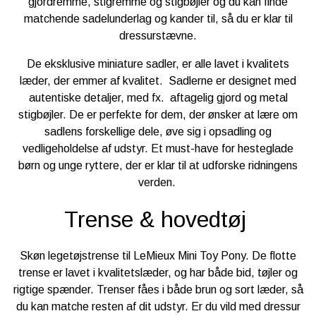
gjordremme, stigremme og stigbøjler og du kan finde
matchende sadelunderlag og kander til, så du er klar til
dressurstævne.
De eksklusive miniature sadler, er alle lavet i kvalitets
læder, der emmer af kvalitet. Sadlerne er designet med
autentiske detaljer, med fx. aftagelig gjord og metal
stigbøjler. De er perfekte for dem, der ønsker at lære om
sadlens forskellige dele, øve sig i opsadling og
vedligeholdelse af udstyr. Et must-have for hesteglade
børn og unge ryttere, der er klar til at udforske ridningens
verden.
Trense & hovedtøj
Skøn legetøjstrense til LeMieux Mini Toy Pony. De flotte
trense er lavet i kvalitetslæder, og har både bid, tøjler og
rigtige spænder. Trenser fåes i både brun og sort læder, så
du kan matche resten af dit udstyr. Er du vild med dressur