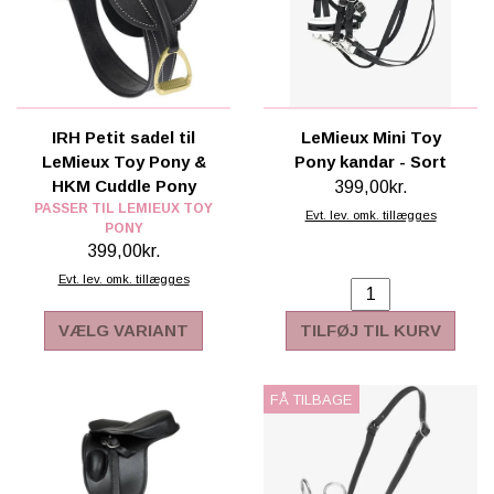
IRH Petit sadel til
LeMieux Mini Toy
LeMieux Toy Pony &
Pony kandar - Sort
HKM Cuddle Pony
399,00kr.
PASSER TIL LEMIEUX TOY
Evt. lev. omk. tillægges
PONY
399,00kr.
Evt. lev. omk. tillægges
VÆLG VARIANT
TILFØJ TIL KURV
FÅ TILBAGE