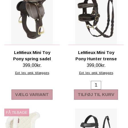
SCHLEICH® HEST & TILBEHØR
SKOLE, KREA & TILBEHØR
TASKER & PUNGE
SJOVE HESTE TING
LeMieux Mini Toy
LeMieux Mini Toy
BABY
Pony spring sadel
Pony Hunter trense
399,00kr.
399,00kr.
Evt. lev. omk. tillægges
Evt. lev. omk. tillægges
VÆLG VARIANT
TILFØJ TIL KURV
FÅ TILBAGE