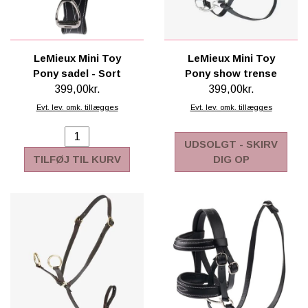
LeMieux Mini Toy
LeMieux Mini Toy
Pony sadel - Sort
Pony show trense
399,00kr.
399,00kr.
Evt. lev. omk. tillægges
Evt. lev. omk. tillægges
UDSOLGT - SKIRV
TILFØJ TIL KURV
DIG OP