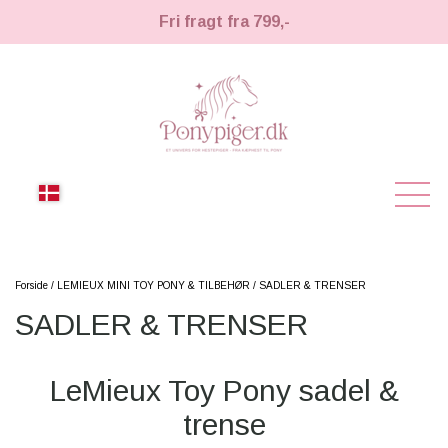
Fri fragt fra 799,-
NYHEDER
Forside
LEMIEUX MINI TOY PONY & TILBEHØR
SADLER & TRENSER
SADLER & TRENSER
KÆPHESTE
KÆPHESTE
LEMIEUX TOY PONY
LeMieux Toy Pony sadel &
STRIGLER & TILBEHØR
trense
TIL HESTEPIGER
UDSTYR & TILBEHØR