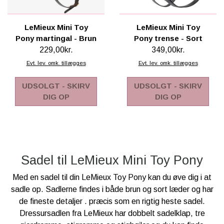
LeMieux Mini Toy
LeMieux Mini Toy
Pony martingal - Brun
Pony trense - Sort
229,00kr.
349,00kr.
Evt. lev. omk. tillægges
Evt. lev. omk. tillægges
UDSOLGT - SKIRV
UDSOLGT - SKIRV
DIG OP
DIG OP
Sadel til LeMieux Mini Toy Pony
Med en sadel til din LeMieux Toy Pony kan du øve dig i at
sadle op. Sadlerne findes i både brun og sort læder og har
de fineste detaljer . præcis som en rigtig heste sadel.
Dressursadlen fra LeMieux har dobbelt sadelklap, tre