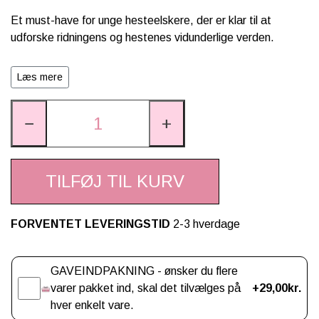
Et must-have for unge hesteelskere, der er klar til at
udforske ridningens og hestenes vidunderlige verden.
Anbefales til børn fra 8 år og op.
Læs mere
−
+
TILFØJ TIL KURV
FORVENTET LEVERINGSTID
2-3 hverdage
Gaveindpakning
GAVEINDPAKNING - ønsker du flere
varer pakket ind, skal det tilvælges på
+29,00kr.
hver enkelt vare.