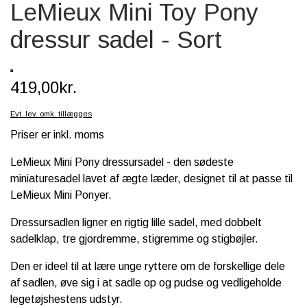
LeMieux Mini Toy Pony
SCHLEICH® HEST & TILBEHØR
dressur sadel - Sort
SKOLE, KREA & TILBEHØR
TASKER & PUNGE
419,00kr.
SJOVE HESTE TING
Evt. lev. omk. tillægges
BABY
Priser er inkl. moms
LeMieux Mini Pony dressursadel - den sødeste
miniaturesadel lavet af ægte læder, designet til at passe til
LeMieux Mini Ponyer.
Dressursadlen ligner en rigtig lille sadel, med dobbelt
sadelklap, tre gjordremme, stigremme og stigbøjler.
Den er ideel til at lære unge ryttere om de forskellige dele
af sadlen, øve sig i at sadle op og pudse og vedligeholde
legetøjshestens udstyr.