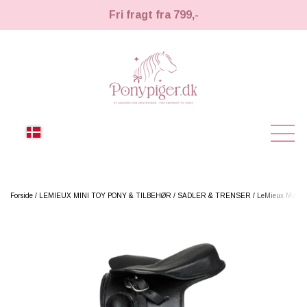
Fri fragt fra 799,-
NYHEDER
Forside
LEMIEUX MINI TOY PONY & TILBEHØR
SADLER & TRENSER
LeMieux Mini To
KÆPHESTE
KÆPHESTE
LEMIEUX TOY PONY
STRIGLER & TILBEHØR
TIL HESTEPIGER
UDSTYR & TILBEHØR