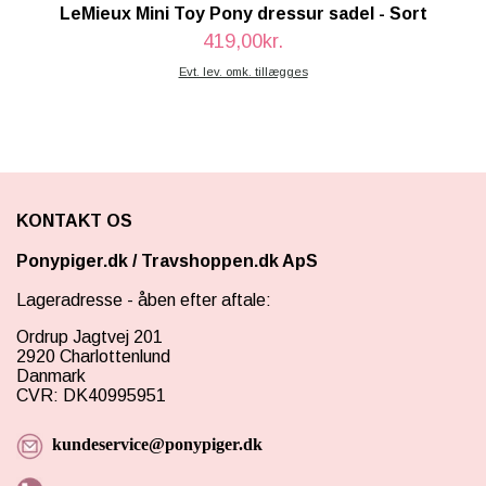
LeMieux Mini Toy Pony dressur sadel - Sort
419,00kr.
Evt. lev. omk. tillægges
KONTAKT OS
Ponypiger.dk
/
Travshoppen.dk ApS
Lageradresse - åben efter aftale:
Ordrup Jagtvej 201
2920 Charlottenlund
Danmark
CVR: DK40995951
kundeservice@ponypiger.dk