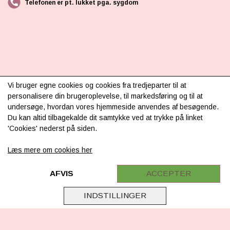
Telefonen er pt. lukket pga. sygdom
INFORMATION
Vi bruger egne cookies og cookies fra tredjeparter til at
personalisere din brugeroplevelse, til markedsføring og til at
Om os
undersøge, hvordan vores hjemmeside anvendes af besøgende.
Du kan altid tilbagekalde dit samtykke ved at trykke på linket
Levering & betaling
'Cookies' nederst på siden.
FAQ
Læs mere om cookies her
Retur
Samarbejde
AFVIS
ACCEPTER
Virksomhedsoplysninger
INDSTILLINGER
Cookie & Privatlivsoplysninger
CSR - vi tager ansvar