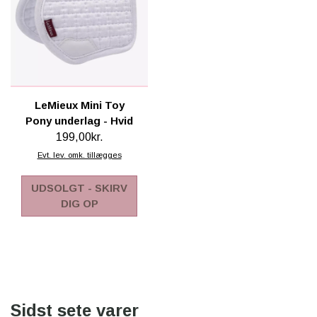
LeMieux Mini Toy
Pony underlag - Hvid
199,00kr.
Evt. lev. omk. tillægges
UDSOLGT - SKIRV
DIG OP
Sidst sete varer