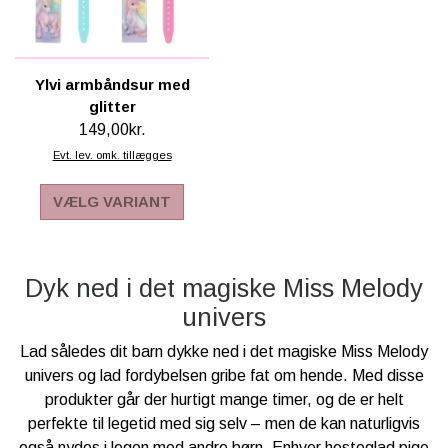
Ylvi armbåndsur med
glitter
149,00kr.
Evt. lev. omk. tillægges
VÆLG VARIANT
Dyk ned i det magiske Miss Melody
univers
Lad således dit barn dykke ned i det magiske Miss Melody
univers og lad fordybelsen gribe fat om hende. Med disse
produkter går der hurtigt mange timer, og de er helt
perfekte til legetid med sig selv – men de kan naturligvis
også nydes i legen med andre børn. Enhver hesteglad pige