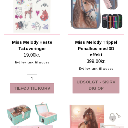
Miss Melody Heste
Miss Melody Trippel
Tatoveringer
Penalhus med 3D
effekt
19,00kr.
399,00kr.
Evt. lev. omk. tillægges
Evt. lev. omk. tillægges
UDSOLGT - SKIRV
TILFØJ TIL KURV
DIG OP