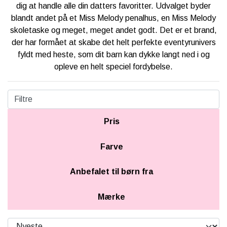
KÆPHESTE & TILBEHØR
dig at handle alle din datters favoritter. Udvalget byder
RYTTER
blandt andet på et Miss Melody penalhus, en Miss Melody
FODER & TILBEHØR
LEMIEUX MINI TOY PONY & TILBEHØR
skoletaske og meget, meget andet godt. Det er et brand,
PONY
der har formået at skabe det helt perfekte eventyrunivers
SPRING & FORHINDRINGER
HKM CUDDLE PONY
fyldt med heste, som dit barn kan dykke langt ned i og
BRANDS
STALD & TILBEHØR
opleve en helt speciel fordybelse.
HESTEBAMSER
NEDSAT
RYTTER
LEGETØJS HESTE
Filtre
LEMIEUX X DISNEY HOBBY HORSE
TRÆHESTE & TILBEHØR
Pris
🎅🏻 JULEUDSTYR TIL KÆPHEST
LEMIEUX TOY PUPPIES
Farve
PAKKER & SÆT
BY ASTRUP BAMSE UNIVERS
Anbefalet til børn fra
TØJ & ACCESSORIES
VÆRELSE & SPISETID
Mærke
HÅR, SMYKKER & TILBEHØR