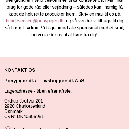
den grund er I altid velkommen til at kontakte os, hvis I har
brug for gode råd eller vejledning – således kan i nemlig få
købt de helt rette produkter hjem. Skriv en mail til os på
kundeservice@ponypiger.dk
, og så vender vi tilbage til dig
så hurtigt, vi kan. Vi tager imod alle spørgsmål med et smil,
og vi glæder os til at høre fra dig!
KONTAKT OS
Ponypiger.dk
/
Travshoppen.dk ApS
Lageradresse - åben efter aftale:
Ordrup Jagtvej 201
2920 Charlottenlund
Danmark
CVR: DK40995951