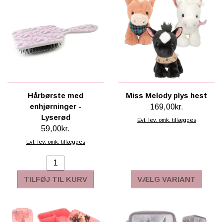
Hårbørste med
Miss Melody plys hest
enhjørninger -
169,00kr.
Lyserød
Evt. lev. omk. tillægges
59,00kr.
Evt. lev. omk. tillægges
TILFØJ TIL KURV
VÆLG VARIANT