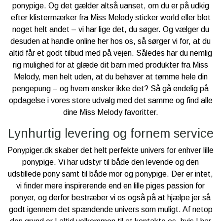
ponypige. Og det gælder altså uanset, om du er på udkig
efter klistermærker fra Miss Melody sticker world eller blot
noget helt andet – vi har lige det, du søger. Og vælger du
desuden at handle online her hos os, så sørger vi for, at du
altid får et godt tilbud med på vejen. Således har du nemlig
rig mulighed for at glæde dit barn med produkter fra Miss
Melody, men helt uden, at du behøver at tømme hele din
pengepung – og hvem ønsker ikke det? Så gå endelig på
opdagelse i vores store udvalg med det samme og find alle
dine Miss Melody favoritter.
Lynhurtig levering og fornem service
Ponypiger.dk skaber det helt perfekte univers for enhver lille
ponypige. Vi har udstyr til både den levende og den
udstillede pony samt til både mor og ponypige. Der er intet,
vi finder mere inspirerende end en lille piges passion for
ponyer, og derfor bestræber vi os også på at hjælpe jer så
godt igennem det spændende univers som muligt. Af netop