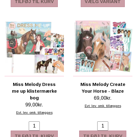
TILFØJ TIL KURV
VÆLG VARIANT
Miss Melody Dress
Miss Melody Create
me up klistermærke
Your Horse - Blaze
bog
69,00kr.
99,00kr.
Evt. lev. omk. tillægges
Evt. lev. omk. tillægges
TILFØJ TIL KURV
TILFØJ TIL KURV