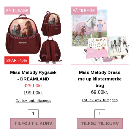
FÅ TILBAGE
FÅ TILBAGE
SPAR -40%
Miss Melody Rygsæk
Miss Melody Dress
- DREAMLAND
me up klistermærke
bog
329,00kr.
69,00kr.
199,00kr.
Evt. lev. omk. tillægges
Evt. lev. omk. tillægges
TILFØJ TIL KURV
TILFØJ TIL KURV