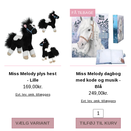
FÅ TILBAGE
Miss Melody plys hest
Miss Melody dagbog
- Lille
med kode og musik -
Blå
169,00kr.
249,00kr.
Evt. lev. omk. tillægges
Evt. lev. omk. tillægges
VÆLG VARIANT
TILFØJ TIL KURV