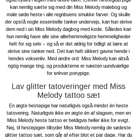
kan nemlig sætte sig med din Miss Melody malebog og
male søde heste i alle regnbuens smukke farver. Og skulle
der opstå nogle essentielle tanker undervejs, kan hun skrive
dem ned i sin Miss Melody dagbog med kode. Således kan
hun nemlig have alle sine allerhemmeligste hemmeligheder
helt for sig selv – og så er det aldrig for tidligt at lære at
skrive sine tanker ned. Det kan helt sikkert gavne hende i
hendes voksenliv. Med andre ord: Miss Melody kan altså
rigtig mange ting, og produkterne er næsten uundværlige
for enhver ponypige.
Lav glitter tatoveringer med Miss
Melody tattoo sæt
En ægte hestepige har naturligvis også mindst én heste
tatovering. Naturligvis ikke en ægte én af slagsen, men en
Miss Melody heste tattoo er heldigvis heller ikke for evigt.
Nej, til hestepigen tilbyder Miss Melody nemlig de sødeste
glitter tattoo sæt, som går af efter blot et par dage. Har du