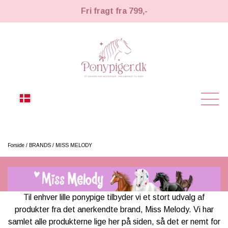
Fri fragt fra 799,-
NYHEDER
Forside
BRANDS
MISS MELODY
KÆPHESTE
KÆPHESTE
LEMIEUX TOY PONY
Til enhver lille ponypige tilbyder vi et stort udvalg af
STRIGLER & TILBEHØR
produkter fra det anerkendte brand, Miss Melody. Vi har
TIL HESTEPIGER
samlet alle produkterne lige her på siden, så det er nemt for
UDSTYR & TILBEHØR