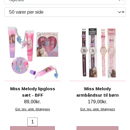
SCHLEICH® HEST & TILBEHØR
SKOLE, KREA & TILBEHØR
TASKER & PUNGE
SJOVE HESTE TING
BABY
Miss Melody lipgloss
Miss Melody
sæt - BFF
armbåndsur til børn
89,00kr.
179,00kr.
Evt. lev. omk. tillægges
Evt. lev. omk. tillægges