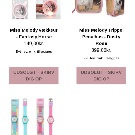
Miss Melody vækkeur
Miss Melody Trippel
- Fantasy Horse
Penalhus - Dusty
Rose
149,00kr.
399,00kr.
Evt. lev. omk. tillægges
Evt. lev. omk. tillægges
UDSOLGT - SKIRV
UDSOLGT - SKIRV
DIG OP
DIG OP