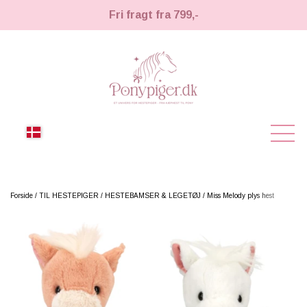
Fri fragt fra 799,-
NYHEDER
Forside
TIL HESTEPIGER
HESTEBAMSER & LEGETØJ
Miss Melody plys hest
KÆPHESTE
KÆPHESTE
LEMIEUX TOY PONY
STRIGLER & TILBEHØR
TIL HESTEPIGER
UDSTYR & TILBEHØR