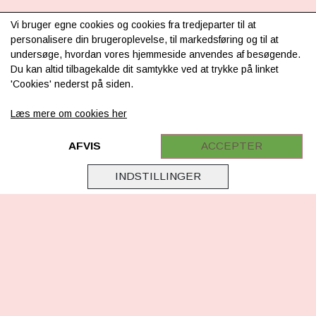
INFORMATION
Vi bruger egne cookies og cookies fra tredjeparter til at
personalisere din brugeroplevelse, til markedsføring og til at
Om os
undersøge, hvordan vores hjemmeside anvendes af besøgende.
Du kan altid tilbagekalde dit samtykke ved at trykke på linket
Levering & betaling
'Cookies' nederst på siden.
FAQ
Læs mere om cookies her
Retur
Samarbejde
AFVIS
ACCEPTER
Virksomhedsoplysninger
INDSTILLINGER
Cookie & Privatlivsoplysninger
CSR - vi tager ansvar
Tilmeld nyhedsbrev