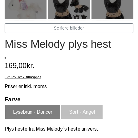
SCHLEICH® HEST & TILBEHØR
SKOLE, KREA & TILBEHØR
Se flere billeder
TASKER & PUNGE
Miss Melody plys hest
SJOVE HESTE TING
BABY
169,00kr.
Evt. lev. omk. tillægges
Priser er inkl. moms
Farve
Lysebrun - Dancer
Sort - Angel
Plys heste fra Miss Melody´s heste univers.