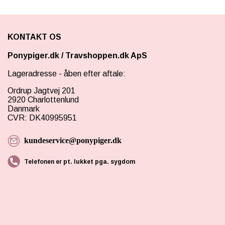
KONTAKT OS
Ponypiger.dk
/
Travshoppen.dk ApS
Lageradresse - åben efter aftale:
Ordrup Jagtvej 201
2920 Charlottenlund
Danmark
CVR: DK40995951
kundeservice@ponypiger.dk
Telefonen er pt. lukket pga. sygdom