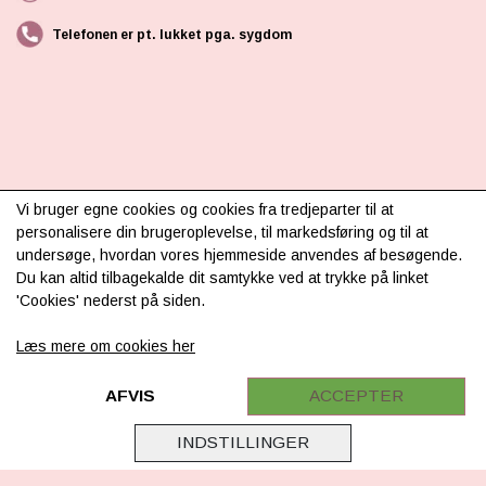
Telefonen er pt. lukket pga. sygdom
INFORMATION
Vi bruger egne cookies og cookies fra tredjeparter til at
personalisere din brugeroplevelse, til markedsføring og til at
Om os
undersøge, hvordan vores hjemmeside anvendes af besøgende.
Du kan altid tilbagekalde dit samtykke ved at trykke på linket
Levering & betaling
'Cookies' nederst på siden.
FAQ
Læs mere om cookies her
Retur
Samarbejde
AFVIS
ACCEPTER
Virksomhedsoplysninger
INDSTILLINGER
Cookie & Privatlivsoplysninger