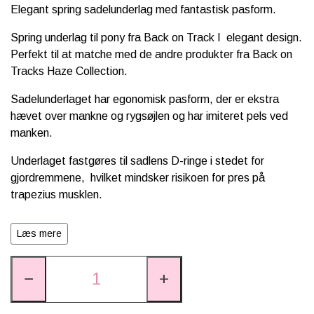
Elegant spring sadelunderlag med fantastisk pasform.
Spring underlag til pony fra Back on Track I elegant design.
Perfekt til at matche med de andre produkter fra Back on
Tracks Haze Collection.
Sadelunderlaget har egonomisk pasform, der er ekstra
hævet over mankne og rygsøjlen og har imiteret pels ved
manken.
Underlaget fastgøres til sadlens D-ringe i stedet for
gjordremmene, hvilket mindsker risikoen for pres på
trapezius musklen.
Det er lavet i åndbart materiale med temperatur- og
Læs mere
fugtregulerende egenskaber.
Foringen er stød- og trykabsorberende skum og en blød
−
+
polstring.
Indersiden er foret med Welltex®-teknologi for at stimulere