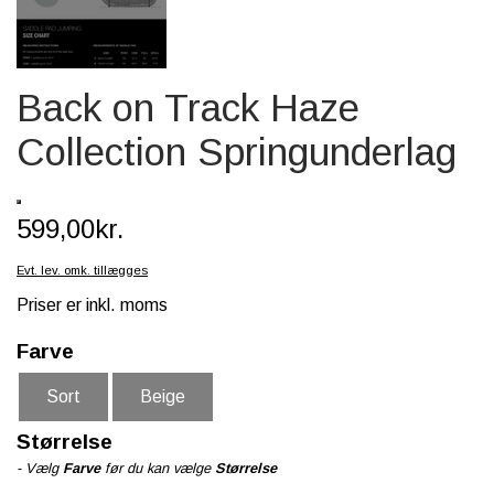
SCHLEICH® HEST & TILBEHØR
SKOLE, KREA & TILBEHØR
Back on Track Haze
TASKER & PUNGE
Collection Springunderlag
SJOVE HESTE TING
BABY
599,00kr.
Evt. lev. omk. tillægges
Priser er inkl. moms
Farve
Sort
Beige
Størrelse
- Vælg
Farve
før du kan vælge
Størrelse