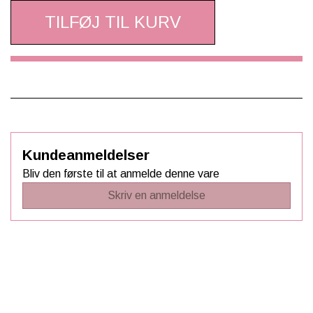
blodcirkulationen gennem infrarød energi (FIR). Det kan
TILFØJ TIL KURV
hjælpe på stive rygmuskler og give bedre bevægelighed.
Kundeanmeldelser
Bliv den første til at anmelde denne vare
Skriv en anmeldelse