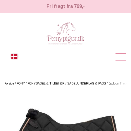
Fri fragt fra 799,-
NYHEDER
Forside
PONY
PONYSADEL & TILBEHØR
SADELUNDERLAG & PADS
Back on Track H
KÆPHESTE
KÆPHESTE
LEMIEUX TOY PONY
STRIGLER & TILBEHØR
TIL HESTEPIGER
UDSTYR & TILBEHØR