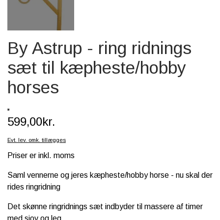
SCHLEICH® HEST & TILBEHØR
SKOLE, KREA & TILBEHØR
By Astrup - ring ridnings
TASKER & PUNGE
sæt til kæpheste/hobby
SJOVE HESTE TING
horses
BABY
599,00kr.
Evt. lev. omk. tillægges
Priser er inkl. moms
Saml vennerne og jeres kæpheste/hobby horse - nu skal der
rides ringridning
Det skønne ringridnings sæt indbyder til massere af timer
med sjov og leg.