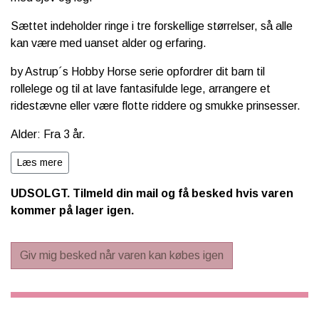
Sættet indeholder ringe i tre forskellige størrelser, så alle
kan være med uanset alder og erfaring.
by Astrup´s Hobby Horse serie opfordrer dit barn til
rollelege og til at lave fantasifulde lege, arrangere et
ridestævne eller være flotte riddere og smukke prinsesser.
Alder: Fra 3 år.
Alt by Astrups Hobby Horse serie er CE mærket og
Læs mere
overholder alle gældende europæiske sikkerhedsregler for
UDSOLGT. Tilmeld din mail og få besked hvis varen
legetøj.
kommer på lager igen.
Materiale: FSC træ, MDF.
Giv mig besked når varen kan købes igen