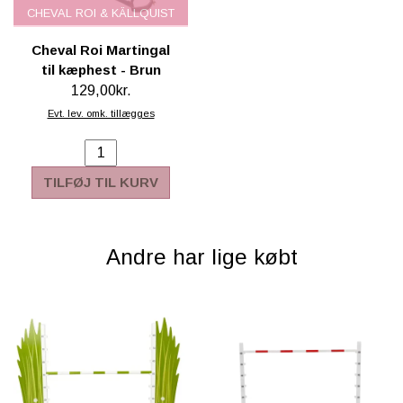
CHEVAL ROI & KÄLLQUIST
Cheval Roi Martingal
til kæphest - Brun
129,00kr.
Evt. lev. omk. tillægges
TILFØJ TIL KURV
Andre har lige købt