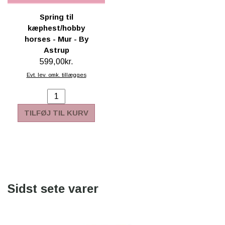
Spring til
kæphest/hobby
horses - Mur - By
Astrup
599,00kr.
Evt. lev. omk. tillægges
TILFØJ TIL KURV
Sidst sete varer