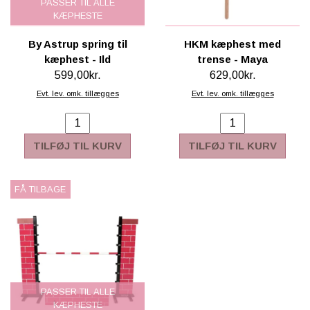
PASSER TIL ALLE
KÆPHESTE
By Astrup spring til
HKM kæphest med
kæphest - Ild
trense - Maya
599,00kr.
629,00kr.
Evt. lev. omk. tillægges
Evt. lev. omk. tillægges
TILFØJ TIL KURV
TILFØJ TIL KURV
FÅ TILBAGE
PASSER TIL ALLE
KÆPHESTE