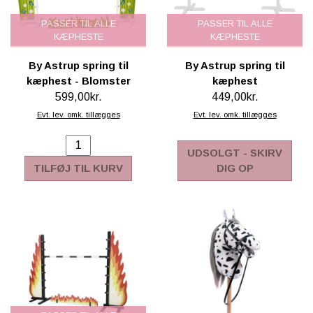
PASSER TIL ALLE
PASSER TIL ALLE
KÆPHESTE
KÆPHESTE
By Astrup spring til
By Astrup spring til
kæphest - Blomster
kæphest
599,00kr.
449,00kr.
Evt. lev. omk. tillægges
Evt. lev. omk. tillægges
UDSOLGT - SKIRV
TILFØJ TIL KURV
DIG OP