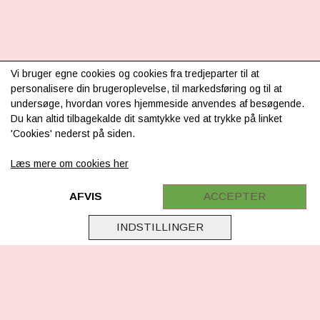
Vi bruger egne cookies og cookies fra tredjeparter til at
INFORMATION
personalisere din brugeroplevelse, til markedsføring og til at
undersøge, hvordan vores hjemmeside anvendes af besøgende.
Om os
Du kan altid tilbagekalde dit samtykke ved at trykke på linket
'Cookies' nederst på siden.
Levering & betaling
FAQ
Læs mere om cookies her
Retur
AFVIS
ACCEPTER
Samarbejde
INDSTILLINGER
Virksomhedsoplysninger
Cookie & Privatlivsoplysninger
CSR - vi tager ansvar
Tilmeld nyhedsbrev