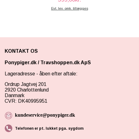
Evt. lev. omk. tillægges
KONTAKT OS
Ponypiger.dk
/
Travshoppen.dk ApS
Lageradresse - åben efter aftale:
Ordrup Jagtvej 201
2920 Charlottenlund
Danmark
CVR: DK40995951
kundeservice@ponypiger.dk
Telefonen er pt. lukket pga. sygdom