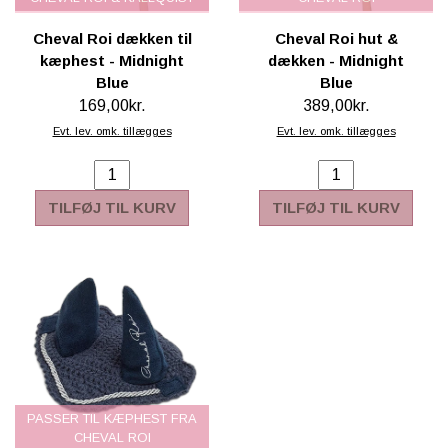
Cheval Roi dækken til
Cheval Roi hut &
kæphest - Midnight
dækken - Midnight
Blue
Blue
169,00kr.
389,00kr.
Evt. lev. omk. tillægges
Evt. lev. omk. tillægges
TILFØJ TIL KURV
TILFØJ TIL KURV
PASSER TIL KÆPHEST FRA
CHEVAL ROI