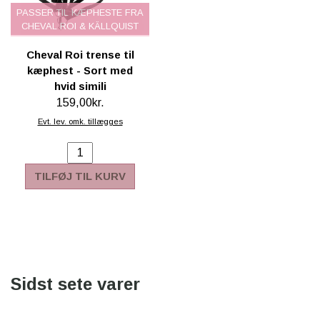
PASSER TIL KÆPHESTE FRA
CHEVAL ROI & KÄLLQUIST
Cheval Roi trense til
kæphest - Sort med
hvid simili
159,00kr.
Evt. lev. omk. tillægges
TILFØJ TIL KURV
Sidst sete varer