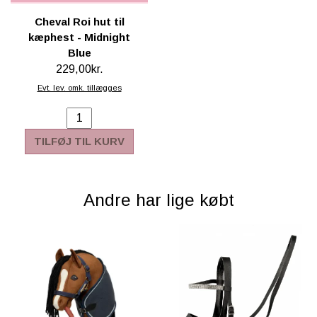
Cheval Roi hut til
kæphest - Midnight
Blue
229,00kr.
Evt. lev. omk. tillægges
TILFØJ TIL KURV
Andre har lige købt