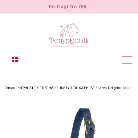
Fri fragt fra 799,-
NYHEDER
Forside
KÆPHESTE & TILBEHØR
UDSTYR TIL KÆPHEST
Cheval Roi grime til kæphes
KÆPHESTE
KÆPHESTE
LEMIEUX TOY PONY
STRIGLER & TILBEHØR
TIL HESTEPIGER
UDSTYR & TILBEHØR