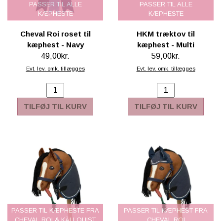
PASSER TIL ALLE
PASSER TIL ALLE
KÆPHESTE
KÆPHESTE
Cheval Roi roset til
HKM træktov til
kæphest - Navy
kæphest - Multi
49,00kr.
59,00kr.
Evt. lev. omk. tillægges
Evt. lev. omk. tillægges
TILFØJ TIL KURV
TILFØJ TIL KURV
PASSER TIL KÆPHESTE FRA
PASSER TIL KÆPHEST FRA
CHEVAL ROI & KÄLLQUIST
CHEVAL ROI