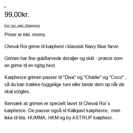
SCHLEICH® HEST & TILBEHØR
99,00kr.
SKOLE, KREA & TILBEHØR
Evt. lev. omk. tillægges
TASKER & PUNGE
Priser er inkl. moms
SJOVE HESTE TING
Cheval Roi grime til kæphest i klassisk Navy Blue farve.
BABY
Grimen har fine guldfarvede detaljer og skilt - præcis som
en grime til en rigtig hest.
Kæpheste grimen passer til "Diva" og "Charlie" og "Coco" ,
så du kan trække hyggelige ture eller binde dem op når de
skal strigles.
Bemærk at grimen er specielt lavet til Cheval Roi´s
kæpheste. De passer også til Källquist kæpheste, men
ikke til bla. HUMMA, HKM og by ASTRUP kæphest.