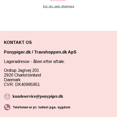
Evt. lev. omk. tillægges
KONTAKT OS
Ponypiger.dk
/
Travshoppen.dk ApS
Lageradresse - åben efter aftale:
Ordrup Jagtvej 201
2920 Charlottenlund
Danmark
CVR: DK40995951
kundeservice@ponypiger.dk
Telefonen er pt. lukket pga. sygdom