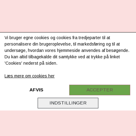
INFORMATION
Vi bruger egne cookies og cookies fra tredjeparter til at
personalisere din brugeroplevelse, til markedsføring og til at
Om os
undersøge, hvordan vores hjemmeside anvendes af besøgende.
Du kan altid tilbagekalde dit samtykke ved at trykke på linket
Levering & betaling
'Cookies' nederst på siden.
FAQ
Læs mere om cookies her
Retur
Samarbejde
AFVIS
ACCEPTER
Virksomhedsoplysninger
INDSTILLINGER
Cookie & Privatlivsoplysninger
CSR - vi tager ansvar
Tilmeld nyhedsbrev