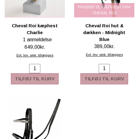
PASSER TIL KÆPHEST FRA
CHEVAL ROI
Cheval Roi kæphest
Cheval Roi hut &
Charlie
dækken - Midnight
Blue
1 anmeldelse
389,00kr.
649,00kr.
Evt. lev. omk. tillægges
Evt. lev. omk. tillægges
TILFØJ TIL KURV
TILFØJ TIL KURV