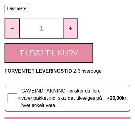
Læs mere
Materiale: polypropylene
−
+
Alder: fra 3 år
Mærkning: CE
TILFØJ TIL KURV
FORVENTET LEVERINGSTID
2-3 hverdage
Gaveindpakning
GAVEINDPAKNING - ønsker du flere
varer pakket ind, skal det tilvælges på
+29,00kr.
hver enkelt vare.