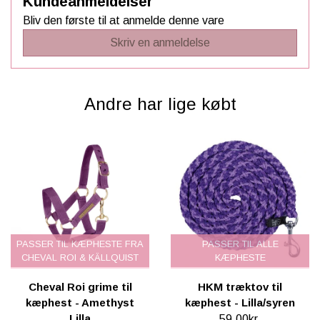
Kundeanmeldelser
Bliv den første til at anmelde denne vare
Skriv en anmeldelse
Andre har lige købt
PASSER TIL KÆPHESTE FRA
PASSER TIL ALLE
CHEVAL ROI & KÄLLQUIST
KÆPHESTE
Cheval Roi grime til
HKM træktov til
kæphest - Amethyst
kæphest - Lilla/syren
Lilla
59,00kr.