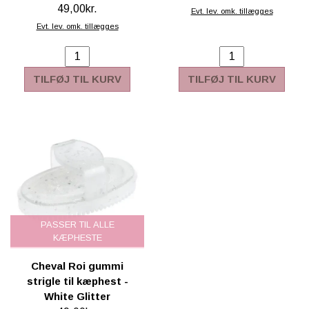
49,00kr.
Evt. lev. omk. tillægges
Evt. lev. omk. tillægges
TILFØJ TIL KURV
TILFØJ TIL KURV
PASSER TIL ALLE
KÆPHESTE
Cheval Roi gummi
strigle til kæphest -
White Glitter