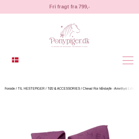
Fri fragt fra 799,-
NYHEDER
Forside
TIL HESTEPIGER
TØJ & ACCESSORIES
Cheval Roi hårsløjfe - Amethyst Lilla
KÆPHESTE
KÆPHESTE
LEMIEUX TOY PONY
STRIGLER & TILBEHØR
TIL HESTEPIGER
UDSTYR & TILBEHØR