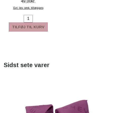
49,00kr.
Evt. lev. omk. tillægges
TILFØJ TIL KURV
Sidst sete varer