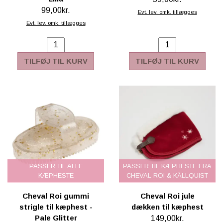
99,00kr.
Evt. lev. omk. tillægges
Evt. lev. omk. tillægges
TILFØJ TIL KURV
TILFØJ TIL KURV
PASSER TIL ALLE
PASSER TIL KÆPHESTE FRA
KÆPHESTE
CHEVAL ROI & KÄLLQUIST
Cheval Roi gummi
Cheval Roi jule
strigle til kæphest -
dækken til kæphest
Pale Glitter
149,00kr.