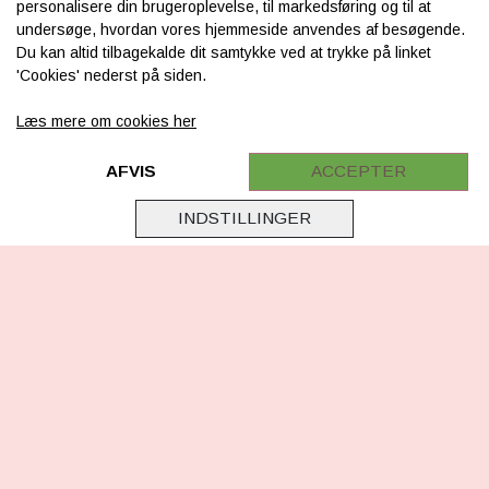
personalisere din brugeroplevelse, til markedsføring og til at
Om os
undersøge, hvordan vores hjemmeside anvendes af besøgende.
Du kan altid tilbagekalde dit samtykke ved at trykke på linket
Levering & betaling
'Cookies' nederst på siden.
FAQ
Læs mere om cookies her
Retur
Samarbejde
AFVIS
ACCEPTER
Virksomhedsoplysninger
INDSTILLINGER
Cookie & Privatlivsoplysninger
CSR - vi tager ansvar
Tilmeld nyhedsbrev
FØLG OS
Facebook