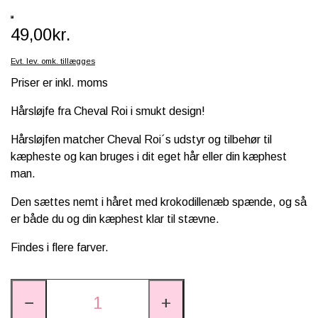
SCHLEICH® HEST & TILBEHØR
49,00kr.
SKOLE, KREA & TILBEHØR
Evt. lev. omk. tillægges
TASKER & PUNGE
Priser er inkl. moms
SJOVE HESTE TING
Hårsløjfe fra Cheval Roi i smukt design!
BABY
Hårsløjfen matcher Cheval Roi´s udstyr og tilbehør til
kæpheste og kan bruges i dit eget hår eller din kæphest
man.
Den sættes nemt i håret med
krokodillenæb spænde, og så
er både du og din kæphest klar til stævne.
Findes i flere farver.
−
+