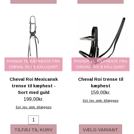
PASSER TIL KÆPHESTE FRA
PASSER TIL KÆPHESTE FRA
CHEVAL ROI & KÄLLQUIST
CHEVAL ROI & KÄLLQUIST
Cheval Roi Mexicansk
Cheval Roi trense til
trense til kæphest -
kæphest
Sort med guld
159,00kr.
199,00kr.
Evt. lev. omk. tillægges
Evt. lev. omk. tillægges
TILFØJ TIL KURV
VÆLG VARIANT