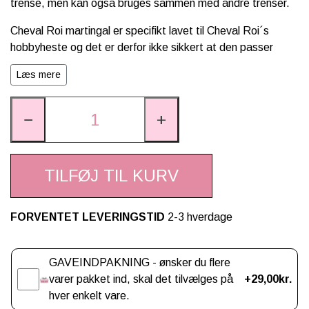
trense, men kan også bruges sammen med andre trenser.
Cheval Roi martingal er specifikt lavet til Cheval Roi´s
hobbyheste og det er derfor ikke sikkert at den passer
andre kæpheste.
Læs mere
−
+
Mål: 18x20x1 cm
TILFØJ TIL KURV
Materiale: polyester
Alder: fra 3 år
FORVENTET LEVERINGSTID
2-3 hverdage
Alle Cheval Rois produkter er CE godkendte
Gaveindpakning
GAVEINDPAKNING - ønsker du flere
varer pakket ind, skal det tilvælges på
+29,00kr.
hver enkelt vare.