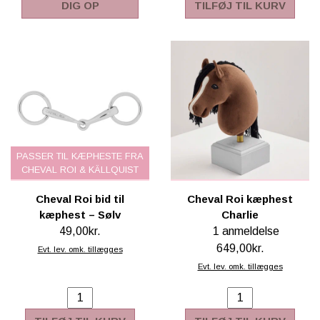
DIG OP
TILFØJ TIL KURV
PASSER TIL KÆPHESTE FRA
CHEVAL ROI & KÄLLQUIST
Cheval Roi bid til
Cheval Roi kæphest
kæphest – Sølv
Charlie
49,00kr.
1 anmeldelse
649,00kr.
Evt. lev. omk. tillægges
Evt. lev. omk. tillægges