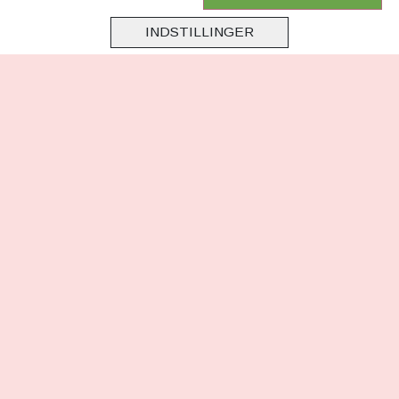
Virksomhedsoplysninger
INDSTILLINGER
Cookie & Privatlivsoplysninger
CSR - vi tager ansvar
Tilmeld nyhedsbrev
FØLG OS
Facebook
Instagram
TikTok
HER KAN DU BETALE MED