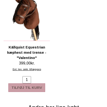
Källquist Equestrian
kæphest med trense -
"Valentino"
399,00kr.
Evt. lev. omk. tillægges
TILFØJ TIL KURV