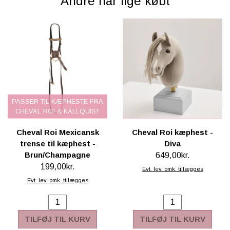
Andre har lige købt
PASSER TIL KÆPHESTE FRA
CHEVAL ROI & KÄLLQUIST
Cheval Roi Mexicansk
Cheval Roi kæphest -
trense til kæphest -
Diva
Brun/Champagne
649,00kr.
199,00kr.
Evt. lev. omk. tillægges
Evt. lev. omk. tillægges
TILFØJ TIL KURV
TILFØJ TIL KURV