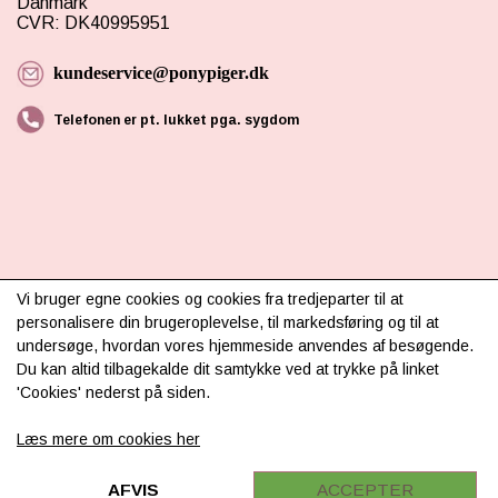
Danmark
CVR: DK40995951
kundeservice@ponypiger.dk
Telefonen er pt. lukket pga. sygdom
INFORMATION
Vi bruger egne cookies og cookies fra tredjeparter til at
personalisere din brugeroplevelse, til markedsføring og til at
Om os
undersøge, hvordan vores hjemmeside anvendes af besøgende.
Du kan altid tilbagekalde dit samtykke ved at trykke på linket
Levering & betaling
'Cookies' nederst på siden.
FAQ
Læs mere om cookies her
Retur
Samarbejde
AFVIS
ACCEPTER