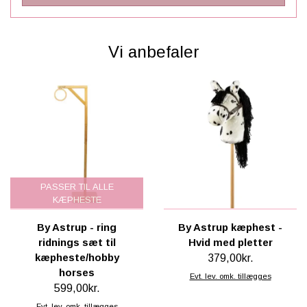
Vi anbefaler
PASSER TIL ALLE
KÆPHESTE
By Astrup - ring
By Astrup kæphest -
ridnings sæt til
Hvid med pletter
kæpheste/hobby
379,00kr.
horses
Evt. lev. omk. tillægges
599,00kr.
Evt. lev. omk. tillægges