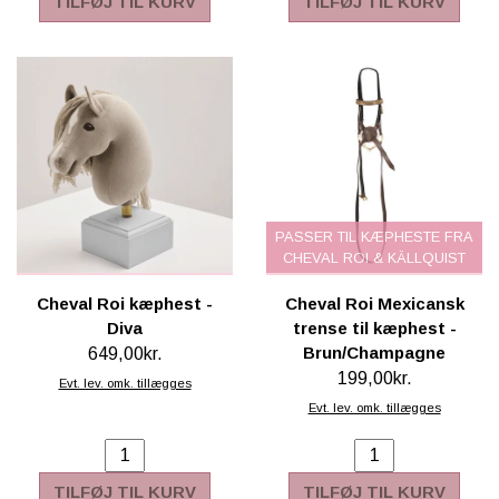
TILFØJ TIL KURV
TILFØJ TIL KURV
PASSER TIL KÆPHESTE FRA
CHEVAL ROI & KÄLLQUIST
Cheval Roi kæphest -
Cheval Roi Mexicansk
Diva
trense til kæphest -
Brun/Champagne
649,00kr.
199,00kr.
Evt. lev. omk. tillægges
Evt. lev. omk. tillægges
TILFØJ TIL KURV
TILFØJ TIL KURV