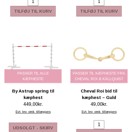
TILFØJ TIL KURV
TILFØJ TIL KURV
PASSER TIL ALLE
PASSER TIL KÆPHESTE FRA
KÆPHESTE
CHEVAL ROI & KÄLLQUIST
By Astrup spring til
Cheval Roi bid til
kæphest
kæphest – Guld
449,00kr.
49,00kr.
Evt. lev. omk. tillægges
Evt. lev. omk. tillægges
UDSOLGT - SKIRV