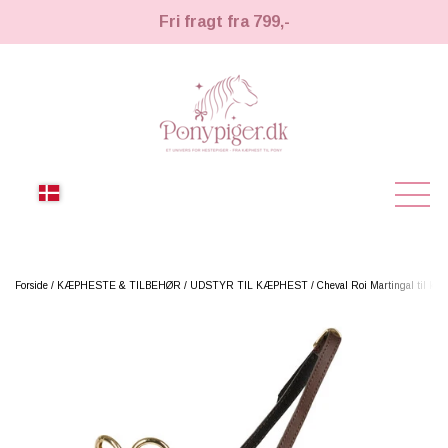
Fri fragt fra 799,-
NYHEDER
Forside
KÆPHESTE & TILBEHØR
UDSTYR TIL KÆPHEST
Cheval Roi Martingal til kæp
KÆPHESTE
KÆPHESTE
LEMIEUX TOY PONY
STRIGLER & TILBEHØR
TIL HESTEPIGER
UDSTYR & TILBEHØR