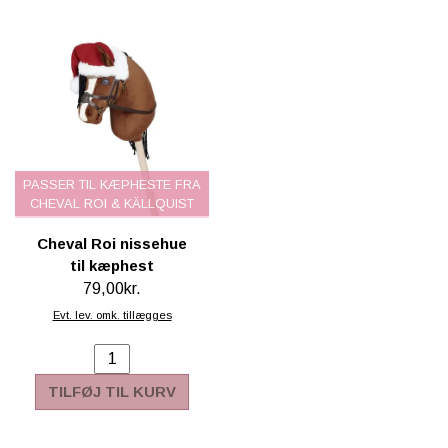
PASSER TIL KÆPHESTE FRA
CHEVAL ROI & KÄLLQUIST
Cheval Roi nissehue
til kæphest
79,00kr.
Evt. lev. omk. tillægges
TILFØJ TIL KURV