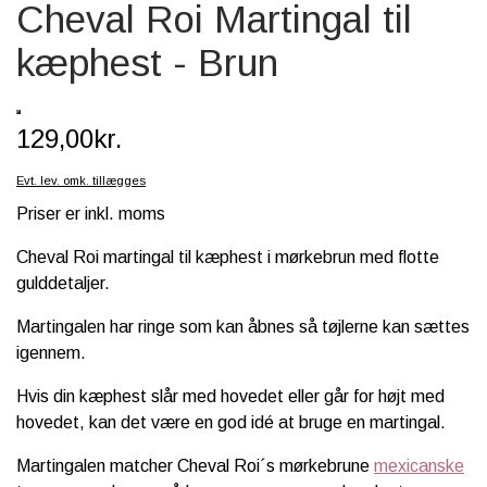
Cheval Roi Martingal til
SCHLEICH® HEST & TILBEHØR
kæphest - Brun
SKOLE, KREA & TILBEHØR
TASKER & PUNGE
129,00kr.
SJOVE HESTE TING
Evt. lev. omk. tillægges
BABY
Priser er inkl. moms
Cheval Roi martingal til kæphest i m
ørkebrun
med flotte
gulddetaljer.
Martingalen har ringe som kan åbnes så tøjlerne kan sættes
igennem.
Hvis din kæphest slår med hovedet eller går for højt med
hovedet, kan det være en god idé at bruge en martingal.
Martingalen matcher Cheval Roi´s mørkebrune
mexicanske