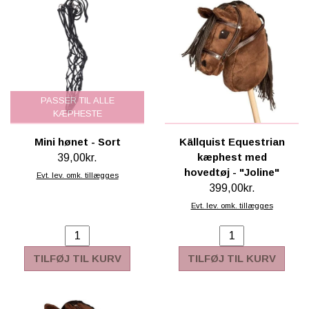
PASSER TIL ALLE
KÆPHESTE
Mini hønet - Sort
Källquist Equestrian
kæphest med
39,00kr.
hovedtøj - "Joline"
Evt. lev. omk. tillægges
399,00kr.
Evt. lev. omk. tillægges
TILFØJ TIL KURV
TILFØJ TIL KURV