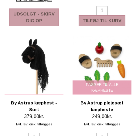
UDSOLGT - SKIRV
DIG OP
TILFØJ TIL KURV
PASSER TIL ALLE
KÆPHESTE
By Astrup kæphest -
By Astrup plejesæt
Sort
kæpheste
379,00kr.
249,00kr.
Evt. lev. omk. tillægges
Evt. lev. omk. tillægges