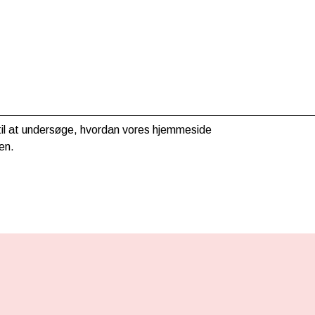
g til at undersøge, hvordan vores hjemmeside
en.
HER KAN DU BETALE MED