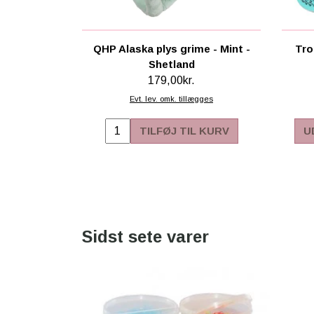
QHP Alaska plys grime - Mint -
Tro
Shetland
179,00kr.
Evt. lev. omk. tillægges
TILFØJ TIL KURV
U
Sidst sete varer