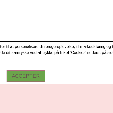
ter til at personalisere din brugeroplevelse, til markedsføring o
de dit samtykke ved at trykke på linket 'Cookies' nederst på sid
ACCEPTER
RMATION
FØLG OS