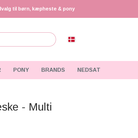
dvalg til børn, kæpheste & pony
R
PONY
BRANDS
NEDSAT
ske - Multi