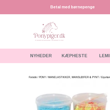
Betal med børnepenge
NYHEDER
KÆPHESTE
LEM
KÆPHESTE
KÆPHESTE & TILBEHØR
STRIGLER & TILBEHØR
LEMIEUX MINI TOY PONY & TILBEHØR
Forside
PONY
MANELASTIKKER, MANSLØJFER & PYNT
Equitar
UDSTYR & TILBEHØR
HKM CUDDLE PONY
FODER & TILBEHØR
HESTEBAMSER
SPRING & FORHINDRINGER
LEGETØJS HESTE