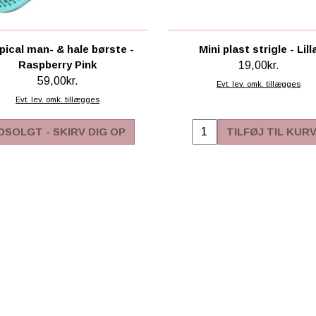
pical man- & hale børste -
Mini plast strigle - Lill
Raspberry Pink
19,00kr.
59,00kr.
Evt. lev. omk. tillægges
Evt. lev. omk. tillægges
DSOLGT - SKIRV DIG OP
TILFØJ TIL KUR