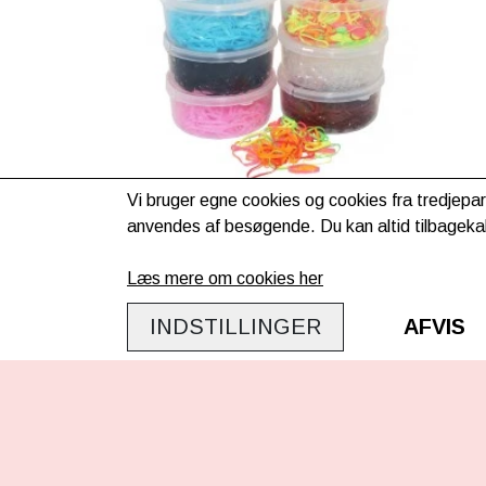
Vi bruger egne cookies og cookies fra tredjepar
anvendes af besøgende. Du kan altid tilbagekal
Equitare manelastikker i
æske - Multi
Læs mere om cookies her
39,00kr.
INDSTILLINGER
AFVIS
Evt. lev. omk. tillægges
KONTAKT OS
INFO