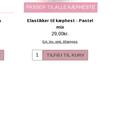
PASSER TIL ALLE KÆPHESTE
a
Elastikker til kæphest - Pastel
mix
29,00kr.
Evt. lev. omk. tillægges
V
TILFØJ TIL KURV