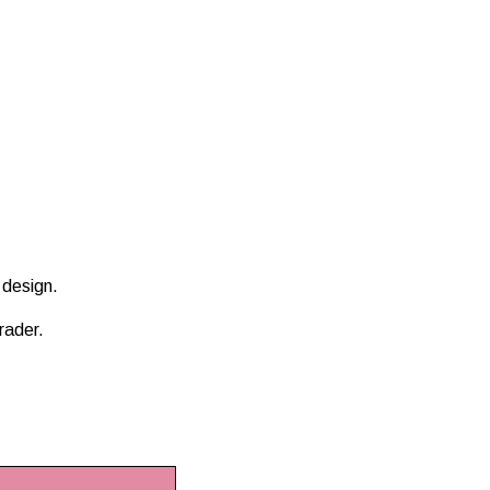
 design.
rader.