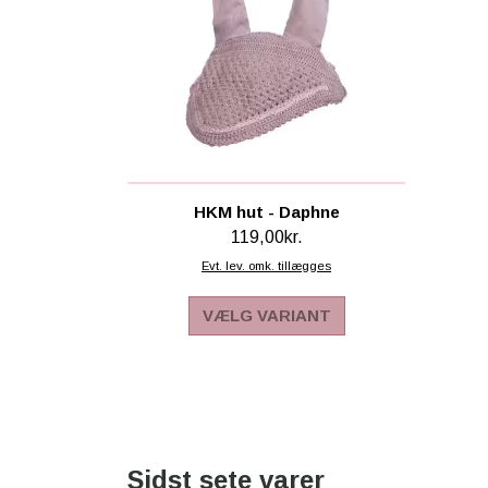
HKM hut - Daphne
119,00kr.
Evt. lev. omk. tillægges
VÆLG VARIANT
Sidst sete varer