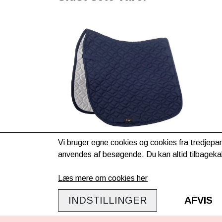
Vi bruger egne cookies og cookies fra tredjepar
anvendes af besøgende. Du kan altid tilbagekal
HKM sadelunderlag - Daphne
249,00kr.
Læs mere om cookies her
Evt. lev. omk. tillægges
INDSTILLINGER
AFVIS