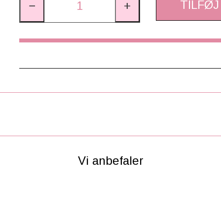
TILFØJ
−
+
Vi anbefaler