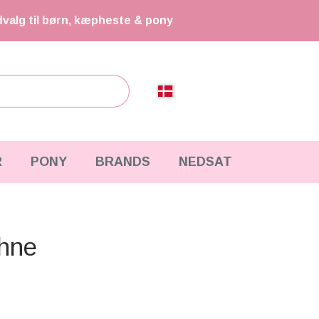
dvalg til børn, kæpheste & pony
R
PONY
BRANDS
NEDSAT
hne