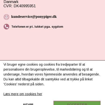
Danmark
CVR: DK40995951
kundeservice@ponypiger.dk
Telefonen er pt. lukket pga. sygdom
INFORMATION
Vi bruger egne cookies og cookies fra tredjeparter til at
personalisere din brugeroplevelse, til markedsføring og til at
Om os
undersøge, hvordan vores hjemmeside anvendes af besøgende.
Du kan altid tilbagekalde dit samtykke ved at trykke på linket
Levering & betaling
'Cookies' nederst på siden.
FAQ
Læs mere om cookies her
Retur
Samarbejde
AFVIS
ACCEPTER