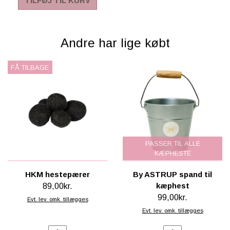
TILFØJ TIL KURV
Andre har lige købt
FÅ TILBAGE
PASSER TIL ALLE
KÆPHESTE
HKM hestepærer
By ASTRUP spand til
kæphest
89,00kr.
99,00kr.
Evt. lev. omk. tillægges
Evt. lev. omk. tillægges