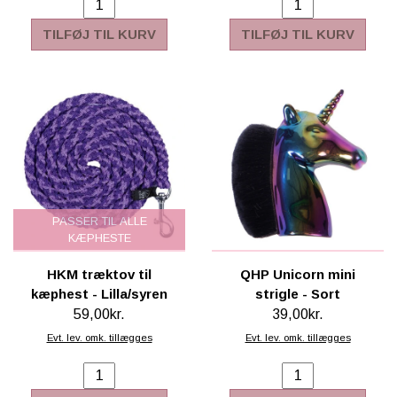
TILFØJ TIL KURV
TILFØJ TIL KURV
PASSER TIL ALLE
KÆPHESTE
HKM træktov til
QHP Unicorn mini
kæphest - Lilla/syren
strigle - Sort
59,00kr.
39,00kr.
Evt. lev. omk. tillægges
Evt. lev. omk. tillægges