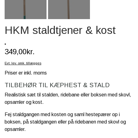
SCHLEICH® HEST & TILBEHØR
SKOLE, KREA & TILBEHØR
HKM staldtjener & kost
TASKER & PUNGE
SJOVE HESTE TING
349,00kr.
BABY
Evt. lev. omk. tillægges
Priser er inkl. moms
TILBEHØR TIL KÆPHEST & STALD
Realistisk sæt til stalden, ridebane eller boksen med skovl,
opsamler og kost.
Fej staldgangen med kosten og saml hestepærer op i
boksen, på staldgangen eller på ridebanen med skovl og
opsamler.