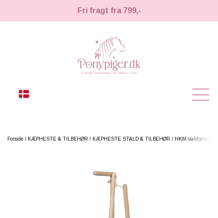
Fri fragt fra 799,-
NYHEDER
Forside
KÆPHESTE & TILBEHØR
KÆPHESTE STALD & TILBEHØR
HKM staldtjener & 
KÆPHESTE
KÆPHESTE
LEMIEUX TOY PONY
STRIGLER & TILBEHØR
TIL HESTEPIGER
UDSTYR & TILBEHØR