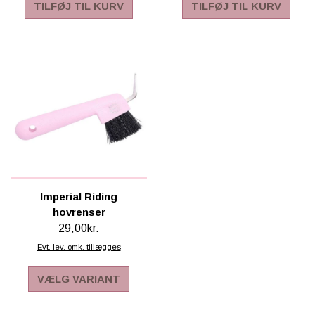
TILFØJ TIL KURV
TILFØJ TIL KURV
Imperial Riding
hovrenser
29,00kr.
Evt. lev. omk. tillægges
VÆLG VARIANT