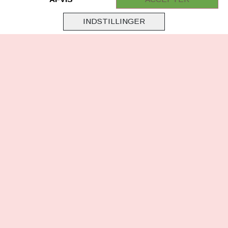
Virksomhedsoplysninger
INDSTILLINGER
Cookie & Privatlivsoplysninger
CSR - vi tager ansvar
Tilmeld nyhedsbrev
FØLG OS
Facebook
Instagram
TikTok
HER KAN DU BETALE MED