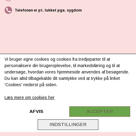
Telefonen er pt. lukket pga. sygdom
INFORMATION
Vi bruger egne cookies og cookies fra tredjeparter til at
personalisere din brugeroplevelse, til markedsføring og til at
Om os
undersøge, hvordan vores hjemmeside anvendes af besøgende.
Du kan altid tilbagekalde dit samtykke ved at trykke på linket
Levering & betaling
'Cookies' nederst på siden.
FAQ
Læs mere om cookies her
Retur
Samarbejde
AFVIS
ACCEPTER
Virksomhedsoplysninger
INDSTILLINGER
Cookie & Privatlivsoplysninger