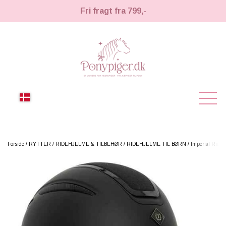
Fri fragt fra 799,-
NYHEDER
Forside
RYTTER
RIDEHJELME & TILBEHØR
RIDEHJELME TIL BØRN
Imperial Ridin
KÆPHESTE
KÆPHESTE
LEMIEUX TOY PONY
STRIGLER & TILBEHØR
TIL HESTEPIGER
UDSTYR & TILBEHØR