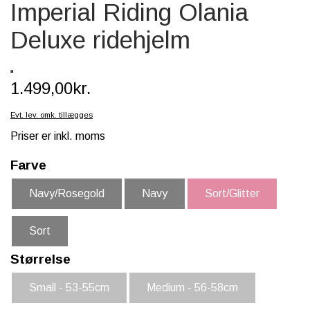
Imperial Riding Olania
SCHLEICH® HEST & TILBEHØR
Deluxe ridehjelm
SKOLE, KREA & TILBEHØR
TASKER & PUNGE
1.499,00kr.
SJOVE HESTE TING
Evt. lev. omk. tillægges
BABY
Priser er inkl. moms
Farve
Navy/Rosegold
Navy
Sort/Glitter
Sort
Størrelse
Small - 53-55cm
Medium - 56-58cm