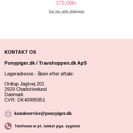
379,00kr.
Evt. lev. omk. tillægges
KONTAKT OS
Ponypiger.dk
/
Travshoppen.dk ApS
Lageradresse - åben efter aftale:
Ordrup Jagtvej 201
2920 Charlottenlund
Danmark
CVR: DK40995951
kundeservice@ponypiger.dk
Telefonen er pt. lukket pga. sygdom