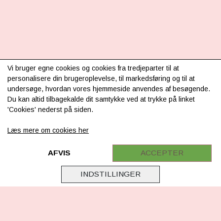
INFORMATION
Vi bruger egne cookies og cookies fra tredjeparter til at
personalisere din brugeroplevelse, til markedsføring og til at
Om os
undersøge, hvordan vores hjemmeside anvendes af besøgende.
Du kan altid tilbagekalde dit samtykke ved at trykke på linket
Levering & betaling
'Cookies' nederst på siden.
FAQ
Læs mere om cookies her
Retur
Samarbejde
AFVIS
ACCEPTER
Virksomhedsoplysninger
INDSTILLINGER
Cookie & Privatlivsoplysninger
CSR - vi tager ansvar