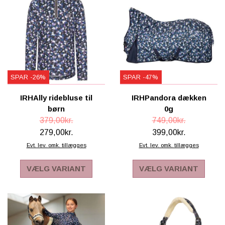
SPAR -26%
SPAR -47%
IRHAlly ridebluse til
IRHPandora dækken
børn
0g
379,00kr.
749,00kr.
279,00kr.
399,00kr.
Evt. lev. omk. tillægges
Evt. lev. omk. tillægges
VÆLG VARIANT
VÆLG VARIANT