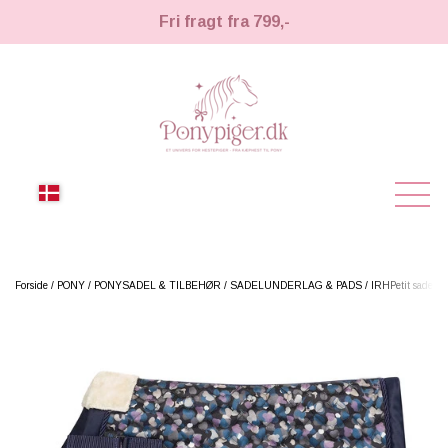
Fri fragt fra 799,-
NYHEDER
Forside
PONY
PONYSADEL & TILBEHØR
SADELUNDERLAG & PADS
IRHPetit sadelund
KÆPHESTE
KÆPHESTE
LEMIEUX TOY PONY
STRIGLER & TILBEHØR
TIL HESTEPIGER
UDSTYR & TILBEHØR