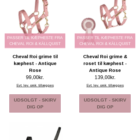
PASSER TIL KÆPHESTE FRA
PASSER TIL KÆPHESTE FRA
CHEVAL ROI & KÄLLQUIST
CHEVAL ROI & KÄLLQUIST
Cheval Roi grime til
Cheval Roi grime &
kæphest - Antique
roset til kæphest -
Rose
Antique Rose
99,00kr.
139,00kr.
Evt. lev. omk. tillægges
Evt. lev. omk. tillægges
UDSOLGT - SKIRV
UDSOLGT - SKIRV
DIG OP
DIG OP