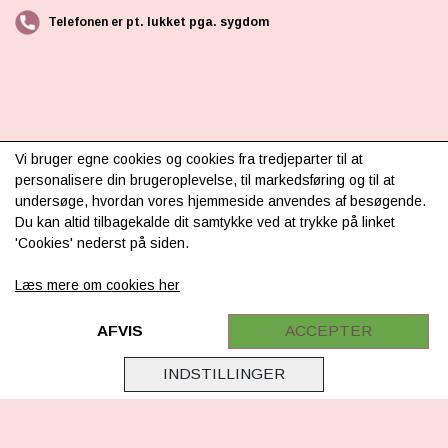
Telefonen er pt. lukket pga. sygdom
Vi bruger egne cookies og cookies fra tredjeparter til at
INFORMATION
personalisere din brugeroplevelse, til markedsføring og til at
undersøge, hvordan vores hjemmeside anvendes af besøgende.
Om os
Du kan altid tilbagekalde dit samtykke ved at trykke på linket
'Cookies' nederst på siden.
Levering & betaling
FAQ
Læs mere om cookies her
Retur
AFVIS
ACCEPTER
Samarbejde
INDSTILLINGER
Virksomhedsoplysninger
Cookie & Privatlivsoplysninger