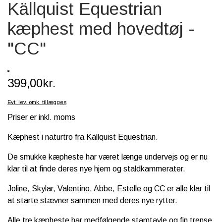
Källquist Equestrian
SCHLEICH® HEST & TILBEHØR
kæphest med hovedtøj -
SKOLE, KREA & TILBEHØR
"CC"
TASKER & PUNGE
SJOVE HESTE TING
399,00kr.
BABY
Evt. lev. omk. tillægges
Priser er inkl. moms
Kæphest i naturtro fra Källquist Equestrian.
De smukke kæpheste har været længe undervejs og er nu
klar til at finde deres nye hjem og staldkammerater.
Joline, Skylar, Valentino, Abbe, Estelle og CC er alle klar til
at starte stævner sammen med deres nye rytter.
Alle tre kæpheste har medfølgende stamtavle og fin trense