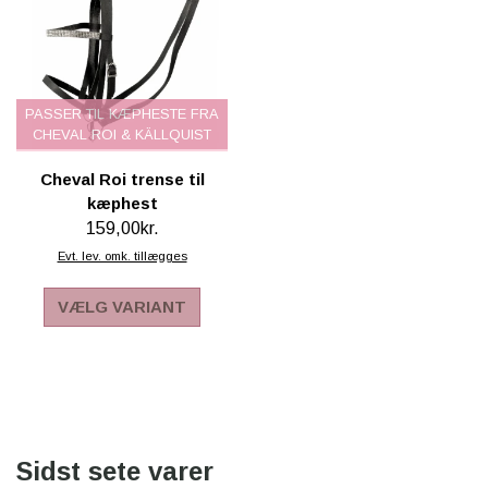
PASSER TIL KÆPHESTE FRA
CHEVAL ROI & KÄLLQUIST
Cheval Roi trense til
kæphest
159,00kr.
Evt. lev. omk. tillægges
VÆLG VARIANT
Sidst sete varer