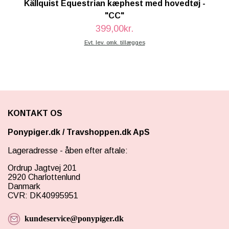
Källquist Equestrian kæphest med hovedtøj -
"CC"
399,00kr.
Evt. lev. omk. tillægges
KONTAKT OS
Ponypiger.dk
/
Travshoppen.dk ApS
Lageradresse - åben efter aftale:
Ordrup Jagtvej 201
2920 Charlottenlund
Danmark
CVR: DK40995951
kundeservice@ponypiger.dk