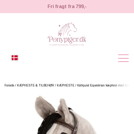
Fri fragt fra 799,-
NYHEDER
Forside
KÆPHESTE & TILBEHØR
KÆPHESTE
Källquist Equestrian kæphest med hovedtø
KÆPHESTE
KÆPHESTE
LEMIEUX TOY PONY
STRIGLER & TILBEHØR
TIL HESTEPIGER
UDSTYR & TILBEHØR