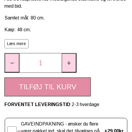
med bid.
Samlet mål: 80 cm.
Kæp: 48 cm.
Anbefalet fra 3 år.
Læs mere
CE-godkendt.
−
+
TILFØJ TIL KURV
FORVENTET LEVERINGSTID
2-3 hverdage
Gaveindpakning
GAVEINDPAKNING - ønsker du flere
varer pakket ind, skal det tilvælges på
+29,00kr.