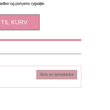
sadlen og ponyens rygsøjle.
 TIL KURV
Skriv en anmeldelse