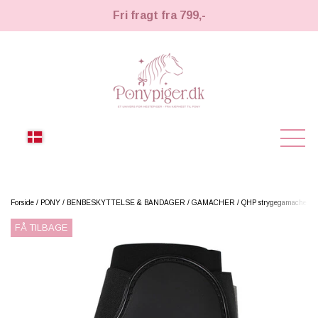
Fri fragt fra 799,-
NYHEDER
Forside
PONY
BENBESKYTTELSE & BANDAGER
GAMACHER
QHP strygegamache - S
FÅ TILBAGE
KÆPHESTE
KÆPHESTE
LEMIEUX TOY PONY
STRIGLER & TILBEHØR
TIL HESTEPIGER
UDSTYR & TILBEHØR