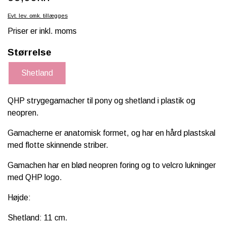
SCHLEICH® HEST & TILBEHØR
Evt. lev. omk. tillægges
Priser er inkl. moms
SKOLE, KREA & TILBEHØR
Størrelse
TASKER & PUNGE
Shetland
SJOVE HESTE TING
BABY
QHP strygegamacher til pony og shetland i plastik og
neopren.
Gamacherne er anatomisk formet, og har en hård plastskal
med flotte skinnende striber.
Gamachen har en blød neopren foring og to velcro lukninger
med QHP logo.
Højde:
Shetland: 11 cm.