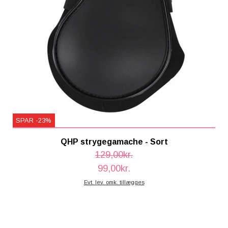
SPAR -23%
QHP strygegamache - Sort
129,00kr.
99,00kr.
Evt. lev. omk. tillægges