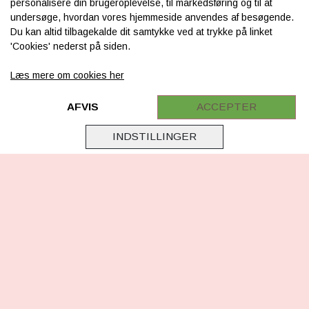
INFORMATION
personalisere din brugeroplevelse, til markedsføring og til at
undersøge, hvordan vores hjemmeside anvendes af besøgende.
Om os
Du kan altid tilbagekalde dit samtykke ved at trykke på linket
'Cookies' nederst på siden.
Levering & betaling
Læs mere om cookies her
FAQ
Retur
AFVIS
ACCEPTER
Samarbejde
INDSTILLINGER
Virksomhedsoplysninger
Cookie & Privatlivsoplysninger
CSR - vi tager ansvar
Tilmeld nyhedsbrev
FØLG OS