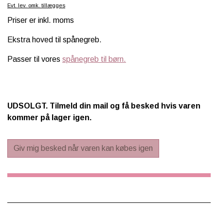
Evt. lev. omk. tillægges
SCHLEICH® HEST & TILBEHØR
Priser er inkl. moms
SKOLE, KREA & TILBEHØR
Ekstra hoved til spånegreb.
TASKER & PUNGE
Passer til vores
spånegreb til børn.
SJOVE HESTE TING
BABY
UDSOLGT. Tilmeld din mail og få besked hvis varen
kommer på lager igen.
Giv mig besked når varen kan købes igen