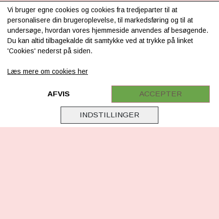
INFORMATION
Vi bruger egne cookies og cookies fra tredjeparter til at
personalisere din brugeroplevelse, til markedsføring og til at
Om os
undersøge, hvordan vores hjemmeside anvendes af besøgende.
Du kan altid tilbagekalde dit samtykke ved at trykke på linket
Levering & betaling
'Cookies' nederst på siden.
FAQ
Læs mere om cookies her
Retur
Samarbejde
AFVIS
ACCEPTER
Virksomhedsoplysninger
INDSTILLINGER
Cookie & Privatlivsoplysninger
CSR - vi tager ansvar
Tilmeld nyhedsbrev
FØLG OS