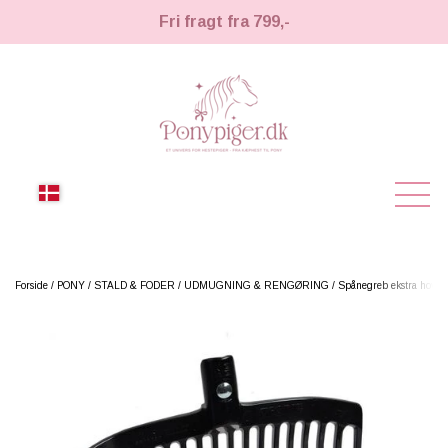
Fri fragt fra 799,-
NYHEDER
Forside
PONY
STALD & FODER
UDMUGNING & RENGØRING
Spånegreb ekstra hoved 
KÆPHESTE
KÆPHESTE
LEMIEUX TOY PONY
STRIGLER & TILBEHØR
TIL HESTEPIGER
UDSTYR & TILBEHØR