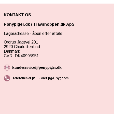
KONTAKT OS
Ponypiger.dk
/
Travshoppen.dk ApS
Lageradresse - åben efter aftale:
Ordrup Jagtvej 201
2920 Charlottenlund
Danmark
CVR: DK40995951
kundeservice@ponypiger.dk
Telefonen er pt. lukket pga. sygdom