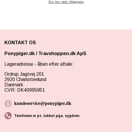
Evt. lev. omk. tillægges
KONTAKT OS
Ponypiger.dk
/
Travshoppen.dk ApS
Lageradresse - åben efter aftale:
Ordrup Jagtvej 201
2920 Charlottenlund
Danmark
CVR: DK40995951
kundeservice@ponypiger.dk
Telefonen er pt. lukket pga. sygdom