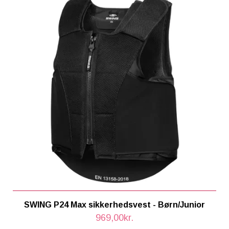
- Elastisk, let og åndbart stof for maksimal komfort
- SWING Safety Puller
- Højkvalitets CMZ Zip
SWING rygbeskyttere beskytter din krop uden at påvirke
din rideglæde. Brugen af højteknologiske materialer sikrer
maksimal bevægelsesfrihed.
SWING P24 Max sikkerhedsvest - Børn/Junior
969,00kr.