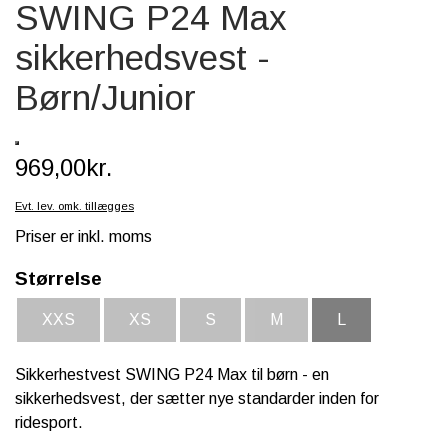
SWING P24 Max
SCHLEICH® HEST & TILBEHØR
sikkerhedsvest -
SKOLE, KREA & TILBEHØR
Børn/Junior
TASKER & PUNGE
SJOVE HESTE TING
969,00kr.
BABY
Evt. lev. omk. tillægges
Priser er inkl. moms
Størrelse
XXS
XS
S
M
L
Sikkerhestvest SWING P24 Max til børn - en
sikkerhedsvest, der sætter nye standarder inden for
ridesport.