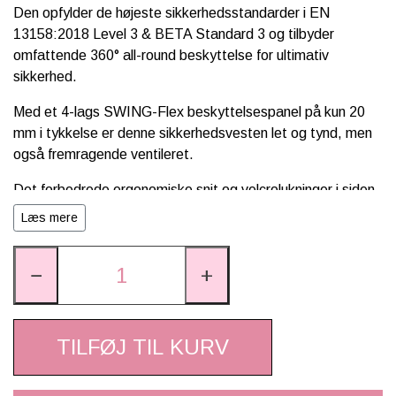
Den opfylder de højeste sikkerhedsstandarder i EN
13158:2018 Level 3 & BETA Standard 3 og tilbyder
omfattende 360° all-round beskyttelse for ultimativ
sikkerhed.
Med et 4-lags SWING-Flex beskyttelsespanel på kun 20
mm i tykkelse er denne sikkerhedsvesten let og tynd, men
også fremragende ventileret.
Det forbedrede ergonomiske snit og velcrolukninger i siden,
garanterer en optimal pasform, der tilpasser sig perfekt til
Læs mere
kroppen.
Det elastiske, lette og åndbare stof sikrer maksimal
−
+
komfort.
Lynlåsen foran med SWING Safety Puller gør det nemt at
TILFØJ TIL KURV
åbne og lukke, selv i nødstilfælde eller når du har handsker
på. CMZ-lynlåsen af høj kvalitet sikrer nem på- og
aftagning. Derudover er side- og rygpanelerne aftagelige