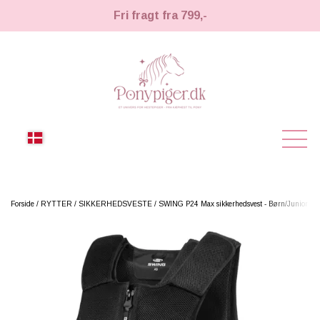
Fri fragt fra 799,-
NYHEDER
Forside
RYTTER
SIKKERHEDSVESTE
SWING P24 Max sikkerhedsvest - Børn/Junior
KÆPHESTE
KÆPHESTE
LEMIEUX TOY PONY
STRIGLER & TILBEHØR
TIL HESTEPIGER
UDSTYR & TILBEHØR