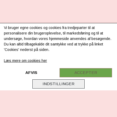
INFORMATION
Vi bruger egne cookies og cookies fra tredjeparter til at
personalisere din brugeroplevelse, til markedsføring og til at
Om os
undersøge, hvordan vores hjemmeside anvendes af besøgende.
Du kan altid tilbagekalde dit samtykke ved at trykke på linket
Levering & betaling
'Cookies' nederst på siden.
FAQ
Læs mere om cookies her
Retur
Samarbejde
AFVIS
ACCEPTER
Virksomhedsoplysninger
INDSTILLINGER
Cookie & Privatlivsoplysninger
CSR - vi tager ansvar
Tilmeld nyhedsbrev