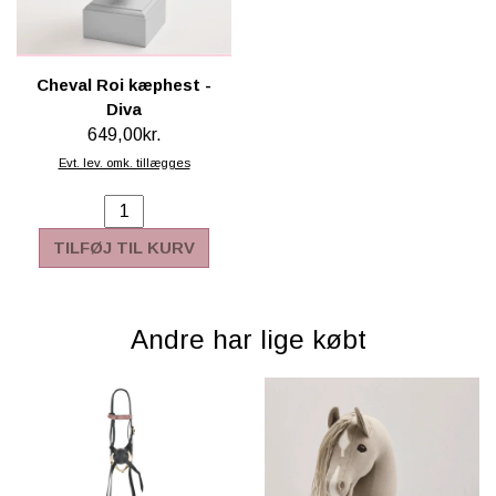
Cheval Roi kæphest -
Diva
649,00kr.
Evt. lev. omk. tillægges
TILFØJ TIL KURV
Andre har lige købt