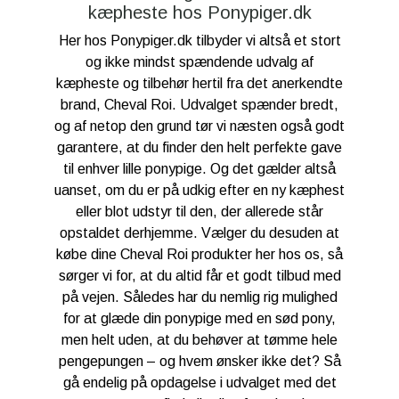
kæpheste hos Ponypiger.dk
Her hos Ponypiger.dk tilbyder vi altså et stort
og ikke mindst spændende udvalg af
kæpheste og tilbehør hertil fra det anerkendte
brand, Cheval Roi. Udvalget spænder bredt,
og af netop den grund tør vi næsten også godt
garantere, at du finder den helt perfekte gave
til enhver lille ponypige. Og det gælder altså
uanset, om du er på udkig efter en ny kæphest
eller blot udstyr til den, der allerede står
opstaldet derhjemme. Vælger du desuden at
købe dine Cheval Roi produkter her hos os, så
sørger vi for, at du altid får et godt tilbud med
på vejen. Således har du nemlig rig mulighed
for at glæde din ponypige med en sød pony,
men helt uden, at du behøver at tømme hele
pengepungen – og hvem ønsker ikke det? Så
gå endelig på opdagelse i udvalget med det