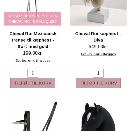
PASSER TIL KÆPHESTE FRA
CHEVAL ROI & KÄLLQUIST
Cheval Roi Mexicansk
Cheval Roi kæphest -
trense til kæphest -
Diva
Sort med guld
649,00kr.
199,00kr.
Evt. lev. omk. tillægges
Evt. lev. omk. tillægges
TILFØJ TIL KURV
TILFØJ TIL KURV