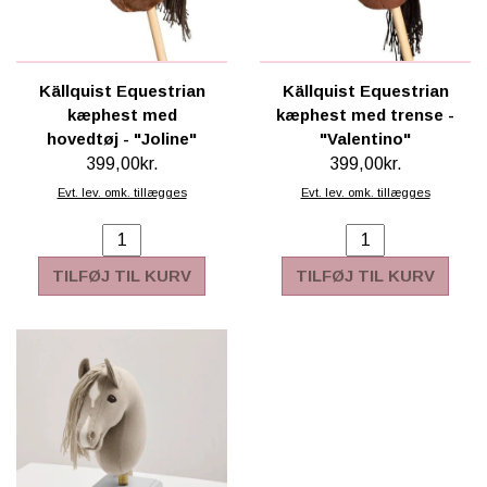
Källquist Equestrian
Källquist Equestrian
kæphest med
kæphest med trense -
hovedtøj - "Joline"
"Valentino"
399,00kr.
399,00kr.
Evt. lev. omk. tillægges
Evt. lev. omk. tillægges
TILFØJ TIL KURV
TILFØJ TIL KURV