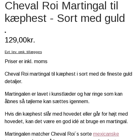
Cheval Roi Martingal til
SCHLEICH® HEST & TILBEHØR
kæphest - Sort med guld
SKOLE, KREA & TILBEHØR
TASKER & PUNGE
129,00kr.
SJOVE HESTE TING
Evt. lev. omk. tillægges
BABY
Priser er inkl. moms
Cheval Roi martingal til kæphest i sort med de fineste guld
detaljer.
Martingalen er lavet i kunstlæder og har ringe som kan
åbnes så tøjlerne kan sættes igennem.
Hvis din kæphest slår med hovedet eller går for højt med
hovedet, kan det være en god idé at bruge en martingal.
Martingalen matcher Cheval Roi´s sorte
mexicanske