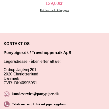
129,00kr.
Evt. lev. omk. tillægges
KONTAKT OS
Ponypiger.dk
/
Travshoppen.dk ApS
Lageradresse - åben efter aftale:
Ordrup Jagtvej 201
2920 Charlottenlund
Danmark
CVR: DK40995951
kundeservice@ponypiger.dk
Telefonen er pt. lukket pga. sygdom