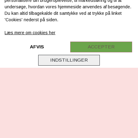
personalisere din brugeroplevelse, til markedsføring og til at
Tilmeld nyhedsbrev
undersøge, hvordan vores hjemmeside anvendes af besøgende.
Du kan altid tilbagekalde dit samtykke ved at trykke på linket
'Cookies' nederst på siden.
Læs mere om cookies her
FØLG OS
Facebook
AFVIS
ACCEPTER
Instagram
INDSTILLINGER
TikTok
HER KAN DU BETALE MED
TILMELD NYHEDSBREV