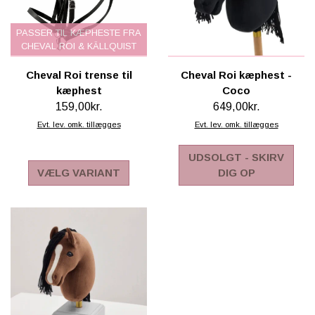
PASSER TIL KÆPHESTE FRA
CHEVAL ROI & KÄLLQUIST
Cheval Roi trense til
Cheval Roi kæphest -
kæphest
Coco
159,00kr.
649,00kr.
Evt. lev. omk. tillægges
Evt. lev. omk. tillægges
UDSOLGT - SKIRV
VÆLG VARIANT
DIG OP