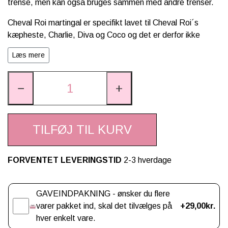
trense, men kan også bruges sammen med andre trenser.
Cheval Roi martingal er specifikt lavet til Cheval Roi´s
kæpheste, Charlie, Diva og Coco og det er derfor ikke
sikkert at den passer kæpheste fra andre mærker.
Læs mere
Er du i tvivl om din kæphest kan passe martingalen fra
Cheval Roi, kan du se målene herunder eller tjekke vores
−
+
størrelsesguide
til kæpheste udstyr.
Mål: 18x20x1 cm
TILFØJ TIL KURV
Materiale: Polyester
Alder: fra 3 år
FORVENTET LEVERINGSTID
2-3 hverdage
Alle Cheval Rois kæpheste og tilbehør er CE godkendte
Gaveindpakning
GAVEINDPAKNING - ønsker du flere
varer pakket ind, skal det tilvælges på
+29,00kr.
hver enkelt vare.