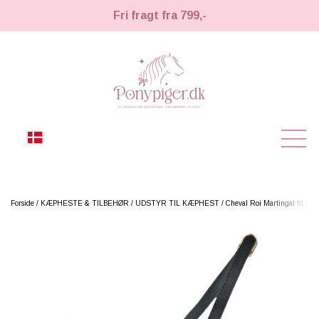
Fri fragt fra 799,-
NYHEDER
Forside
KÆPHESTE & TILBEHØR
UDSTYR TIL KÆPHEST
Cheval Roi Martingal til kæ
KÆPHESTE
KÆPHESTE
LEMIEUX TOY PONY
STRIGLER & TILBEHØR
TIL HESTEPIGER
UDSTYR & TILBEHØR