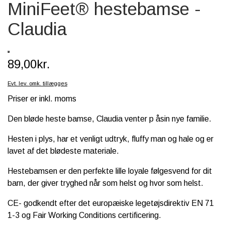
MiniFeet® hestebamse -
SCHLEICH® HEST & TILBEHØR
Claudia
SKOLE, KREA & TILBEHØR
TASKER & PUNGE
89,00kr.
SJOVE HESTE TING
Evt. lev. omk. tillægges
BABY
Priser er inkl. moms
Den bløde
heste bamse, Claudia venter p åsin nye familie.
Hesten i plys, har et venligt udtryk, fluffy man og hale og er
lavet af det blødeste materiale.
Hestebamsen er den perfekte lille loyale følgesvend for dit
barn, der giver tryghed når som helst og hvor som helst.
CE- godkendt efter det europæiske legetøjsdirektiv EN 71
1-3 og
Fair Working Conditions certificering.