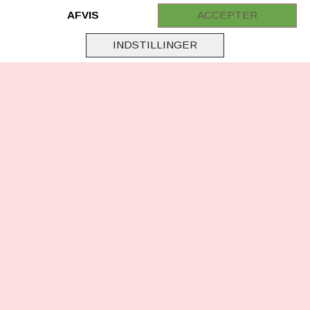
Samarbejde
AFVIS
ACCEPTER
Virksomhedsoplysninger
INDSTILLINGER
Cookie & Privatlivsoplysninger
CSR - vi tager ansvar
Tilmeld nyhedsbrev
FØLG OS
Facebook
Instagram
TikTok