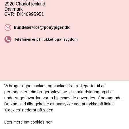
2920 Charlottenlund
Danmark
CVR: DK40995951
kundeservice@ponypiger.dk
Telefonen er pt. lukket pga. sygdom
INFORMATION
Vi bruger egne cookies og cookies fra tredjeparter til at
personalisere din brugeroplevelse, til markedsføring og til at
Om os
undersøge, hvordan vores hjemmeside anvendes af besøgende.
Du kan altid tilbagekalde dit samtykke ved at trykke på linket
Levering & betaling
'Cookies' nederst på siden.
FAQ
Læs mere om cookies her
Retur