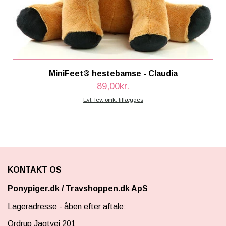
MiniFeet® hestebamse - Claudia
89,00kr.
Evt. lev. omk. tillægges
KONTAKT OS
Ponypiger.dk
/
Travshoppen.dk ApS
Lageradresse - åben efter aftale:
Ordrup Jagtvej 201