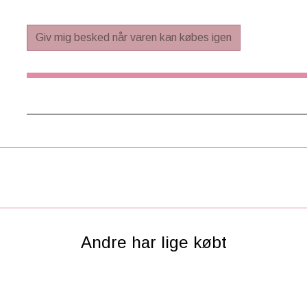
Maskinvaskbar i koldt vand (30ºC), må ikke centrifugeres
Giv mig besked når varen kan købes igen
Andre har lige købt