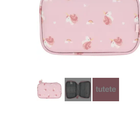
STALD & TILBEHØR
TRÆHESTE & TILBEHØR
RYTTER
LEMIEUX TOY PUPPIES
LEMIEUX X DISNEY HOBBY HORSE
BY ASTRUP BAMSE UNIVERS
🎅🏻 JULEUDSTYR TIL KÆPHEST
TØJ & ACCESSORIES
PAKKER & SÆT
VÆRELSE & SPISETID
HÅR, SMYKKER & TILBEHØR
SCHLEICH® HEST & TILBEHØR
SKOLE, KREA & TILBEHØR
TASKER & PUNGE
SJOVE HESTE TING
BABY