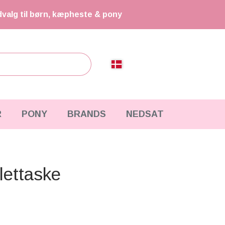
dvalg til børn, kæpheste & pony
R
PONY
BRANDS
NEDSAT
lettaske