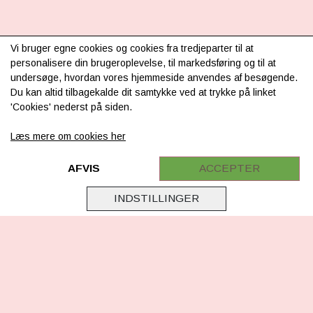
Vi bruger egne cookies og cookies fra tredjeparter til at
INFORMATION
personalisere din brugeroplevelse, til markedsføring og til at
undersøge, hvordan vores hjemmeside anvendes af besøgende.
Om os
Du kan altid tilbagekalde dit samtykke ved at trykke på linket
'Cookies' nederst på siden.
Levering & betaling
Læs mere om cookies her
FAQ
Retur
AFVIS
ACCEPTER
Samarbejde
INDSTILLINGER
Virksomhedsoplysninger
Cookie & Privatlivsoplysninger
CSR - vi tager ansvar
Tilmeld nyhedsbrev