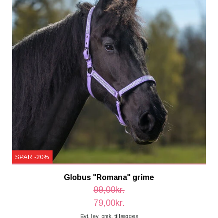
SPAR -20%
Globus "Romana" grime
99,00kr.
79,00kr.
Evt. lev. omk. tillægges