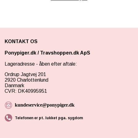
KONTAKT OS
Ponypiger.dk
/
Travshoppen.dk ApS
Lageradresse - åben efter aftale:
Ordrup Jagtvej 201
2920 Charlottenlund
Danmark
CVR: DK40995951
kundeservice@ponypiger.dk
Telefonen er pt. lukket pga. sygdom