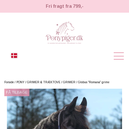
Fri fragt fra 799,-
NYHEDER
Forside
PONY
GRIMER & TRÆKTOVE
GRIMER
Globus "Romana" grime
FÅ TILBAGE
KÆPHESTE
KÆPHESTE
LEMIEUX TOY PONY
STRIGLER & TILBEHØR
TIL HESTEPIGER
UDSTYR & TILBEHØR