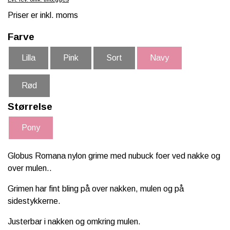
SCHLEICH® HEST & TILBEHØR
Priser er inkl. moms
SKOLE, KREA & TILBEHØR
Farve
TASKER & PUNGE
Lilla
Pink
Sort
Navy
SJOVE HESTE TING
Rød
BABY
Størrelse
Pony
Globus Romana nylon grime med nubuck foer ved nakke og
over mulen..
Grimen har fint bling på over nakken, mulen og på
sidestykkerne.
Justerbar i nakken og omkring mulen.